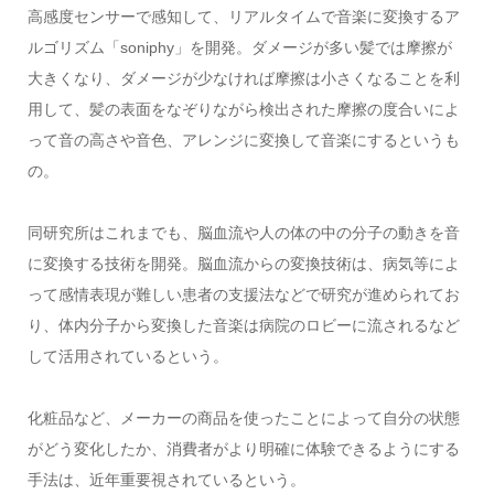
高感度センサーで感知して、リアルタイムで音楽に変換するア
ルゴリズム「soniphy」を開発。ダメージが多い髪では摩擦が
大きくなり、ダメージが少なければ摩擦は小さくなることを利
用して、髪の表面をなぞりながら検出された摩擦の度合いによ
って音の高さや音色、アレンジに変換して音楽にするというも
の。
同研究所はこれまでも、脳血流や人の体の中の分子の動きを音
に変換する技術を開発。脳血流からの変換技術は、病気等によ
って感情表現が難しい患者の支援法などで研究が進められてお
り、体内分子から変換した音楽は病院のロビーに流されるなど
して活用されているという。
化粧品など、メーカーの商品を使ったことによって自分の状態
がどう変化したか、消費者がより明確に体験できるようにする
手法は、近年重要視されているという。