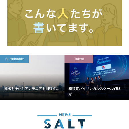
Sustainable
Talent
排水を浄化しアンモニアを回収す...
横須賀バイリンガルスクールYBS
が...