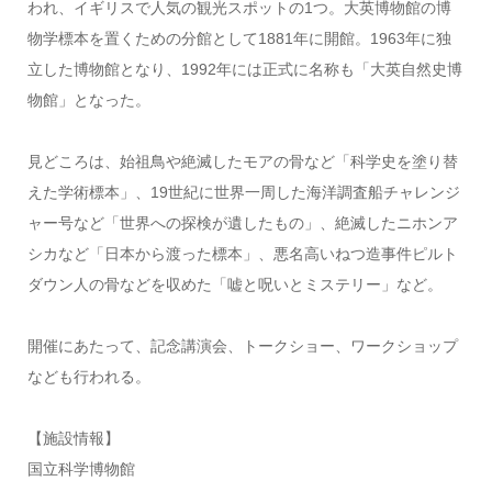
われ、イギリスで人気の観光スポットの1つ。大英博物館の博
物学標本を置くための分館として1881年に開館。1963年に独
立した博物館となり、1992年には正式に名称も「大英自然史博
物館」となった。
見どころは、始祖鳥や絶滅したモアの骨など「科学史を塗り替
えた学術標本」、19世紀に世界一周した海洋調査船チャレンジ
ャー号など「世界への探検が遺したもの」、絶滅したニホンア
シカなど「日本から渡った標本」、悪名高いねつ造事件ピルト
ダウン人の骨などを収めた「嘘と呪いとミステリー」など。
開催にあたって、記念講演会、トークショー、ワークショップ
なども行われる。
【施設情報】
国立科学博物館