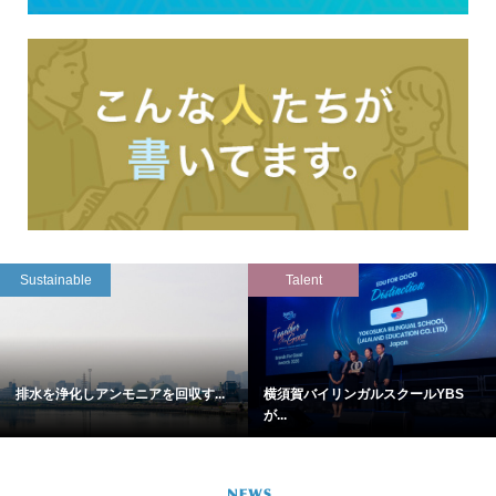
Sustainable
Talent
排水を浄化しアンモニアを回収す...
横須賀バイリンガルスクールYBS
が...