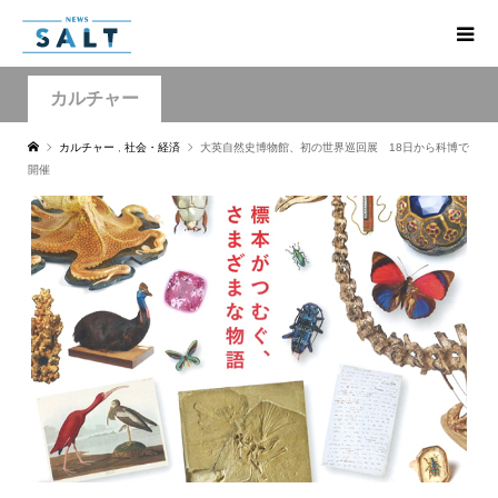
カルチャー
カルチャー
,
社会・経済
大英自然史博物館、初の世界巡回展 18日から科博で
開催