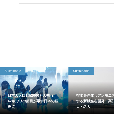
Sustainable
Sustainable
日本人人口1億2000万人割れ
排水を浄化しアンモニ
42年ぶりの節目が示す日本の転
する新触媒を開発 高
換点
大・名大