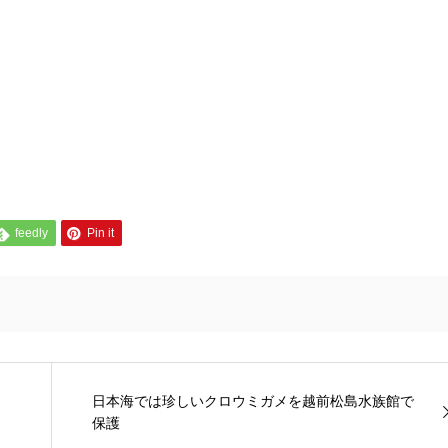
feedly
Pin it
日本海では珍しいクロウミガメを越前松島水族館で
保護