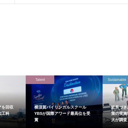
Talent
Sustainable
アを回収
横須賀バイリンガルスクール
近所づき
知工科
YBSが国際アワード最高位を受
策の実施
賞
大が調査