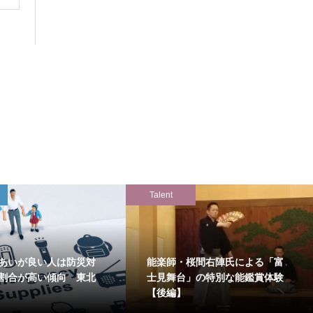
Talent
あいが良い人は防災対
能楽師・桜間右陣氏による「富
割合が高い傾向 東北
士見舞台」の特別な能鑑賞体験
【後編】