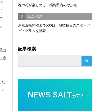
ツ
春の花が楽しめる 福島県内の散歩道
も
3
社会・経済
で
東京五輪開催まで500日 競技種目のスポーツ
ン
ピトグラムを発表
記事検索
品は
に定
るた
ーマ