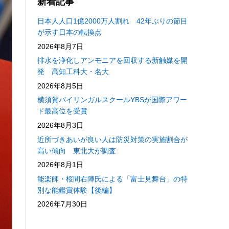
新着記事
日本人人口1億2000万人割れ 42年ぶりの節目
が示す日本の転換点
2026年8月7日
排水を浄化しアンモニアを回収する新触媒を開
発 高知工科大・名大
2026年8月5日
横須賀バイリンガルスクールYBSが国際アワー
ド最高位を受賞
2026年8月3日
近所づきあいが良い人は防災対策の実施割合が
高い傾向 東北大が調査
2026年8月1日
能楽師・桜間右陣氏による「富士見舞台」の特
別な能鑑賞体験【後編】
2026年7月30日