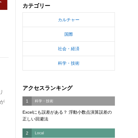
カテゴリー
カルチャー
国際
社会・経済
科学・技術
アクセスランキング
リ
1
科学・技術
が
Excelにも誤差がある？ 浮動小数点演算誤差の
正しい回避法
2
Local