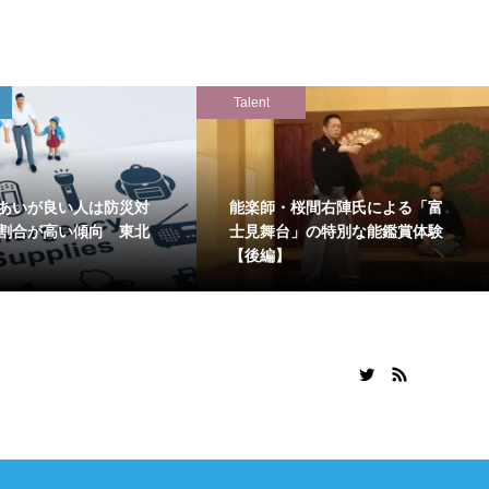
Talent
あいが良い人は防災対
能楽師・桜間右陣氏による「富
割合が高い傾向 東北
士見舞台」の特別な能鑑賞体験
【後編】