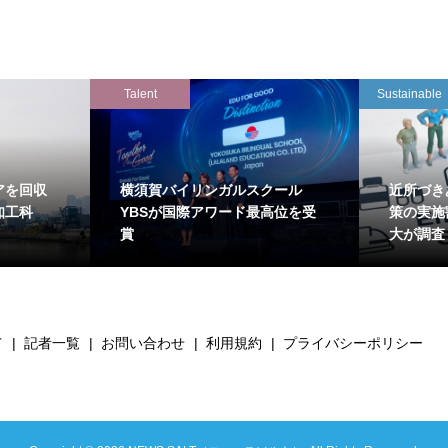
Talent
Sustainable
アを回収
横須賀バイリンガルスクール
近所づき
知工科
YBSが国際アワード最高位を受
策の実施
賞
大が調査
て
記者一覧
お問い合わせ
利用規約
プライバシーポリシー