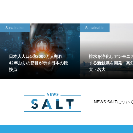
Sustainable
Sustainable
日本人人口1億2000万人割れ
排水を浄化しアンモニ
42年ぶりの節目が示す日本の転
する新触媒を開発 高
換点
大・名大
NEWS SALTについ