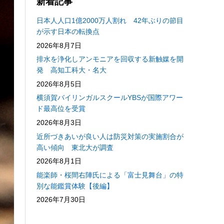
新着記事
日本人人口1億2000万人割れ 42年ぶりの節目
が示す日本の転換点
2026年8月7日
排水を浄化しアンモニアを回収する新触媒を開
発 高知工科大・名大
2026年8月5日
横須賀バイリンガルスクールYBSが国際アワー
ド最高位を受賞
2026年8月3日
近所づきあいが良い人は防災対策の実施割合が
高い傾向 東北大が調査
2026年8月1日
能楽師・桜間右陣氏による「富士見舞台」の特
別な能鑑賞体験【後編】
2026年7月30日