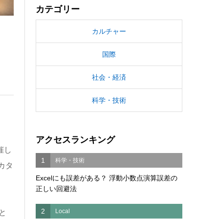
カテゴリー
カルチャー
国際
社会・経済
科学・技術
アクセスランキング
催し
1
科学・技術
カタ
Excelにも誤差がある？ 浮動小数点演算誤差の
正しい回避法
2
Local
と