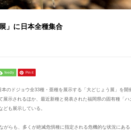
展」に日本全種集合
feedly
Pin it
日本のドジョウ全33種・亜種を展示する「大どじょう展」を開
て展示されるほか、最近新種と発表された福岡県の固有種「ハ
なども展示している。
いながらも、多くが絶滅危惧種に指定される危機的な状況にある