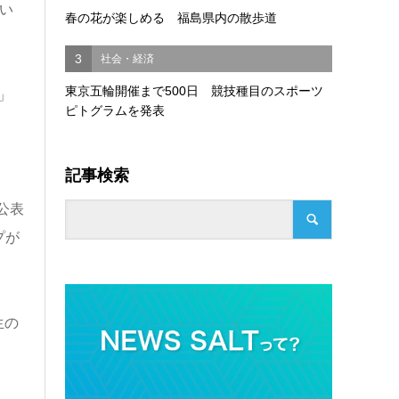
い
春の花が楽しめる 福島県内の散歩道
3
社会・経済
東京五輪開催まで500日 競技種目のスポーツ
」
ピトグラムを発表
記事検索
公表
プが
生の