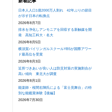
新着記事
日本人人口1億2000万人割れ 42年ぶりの節目
が示す日本の転換点
2026年8月7日
排水を浄化しアンモニアを回収する新触媒を開
発 高知工科大・名大
2026年8月5日
横須賀バイリンガルスクールYBSが国際アワー
ド最高位を受賞
2026年8月3日
近所づきあいが良い人は防災対策の実施割合が
高い傾向 東北大が調査
2026年8月1日
能楽師・桜間右陣氏による「富士見舞台」の特
別な能鑑賞体験【後編】
2026年7月30日