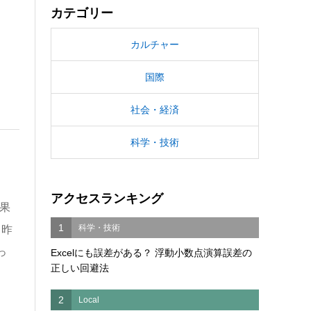
カテゴリー
カルチャー
国際
社会・経済
科学・技術
アクセスランキング
果
1
科学・技術
。昨
っ
Excelにも誤差がある？ 浮動小数点演算誤差の
正しい回避法
2
Local