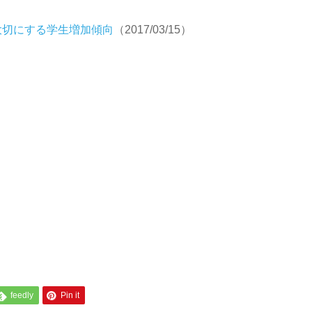
大切にする学生増加傾向
（2017/03/15）
feedly
Pin it