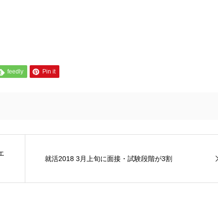
feedly
Pin it
エ
就活2018 3月上旬に面接・試験段階が3割