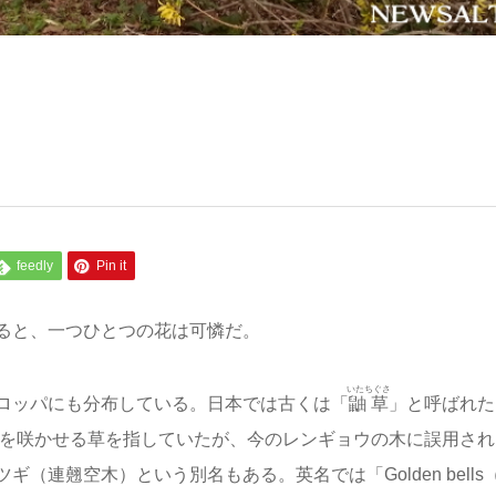
feedly
Pin it
ると、一つひとつの花は可憐だ。
いたちぐさ
ロッパにも分布している。日本では古くは「
鼬草
」と呼ばれた
を咲かせる草を指していたが、今のレンギョウの木に誤用され
連翹空木）という別名もある。英名では「Golden bells