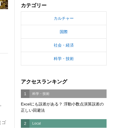
カテゴリー
カルチャー
国際
社会・経済
科学・技術
アクセスランキング
1
科学・技術
。
Excelにも誤差がある？ 浮動小数点演算誤差の
正しい回避法
（ゴ
2
Local