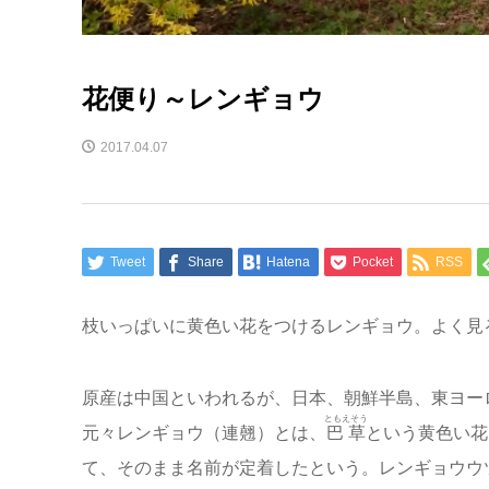
花便り～レンギョウ
2017.04.07
Tweet
Share
Hatena
Pocket
RSS
枝いっぱいに黄色い花をつけるレンギョウ。よく見
原産は中国といわれるが、日本、朝鮮半島、東ヨー
ともえそう
元々レンギョウ（連翹）とは、
巴草
という黄色い花
て、そのまま名前が定着したという。レンギョウウツギ（