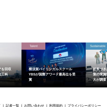
Talent
Sustainable
アを回収
横須賀バイリンガルスクール
近所づき
知工科
YBSが国際アワード最高位を受
策の実施
賞
大が調査
て
記者一覧
お問い合わせ
利用規約
プライバシーポリシー