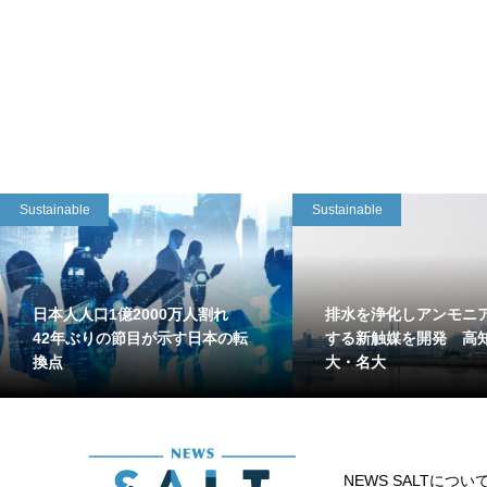
Sustainable
Sustainable
日本人人口1億2000万人割れ
排水を浄化しアンモニ
42年ぶりの節目が示す日本の転
する新触媒を開発 高
換点
大・名大
NEWS SALTについ