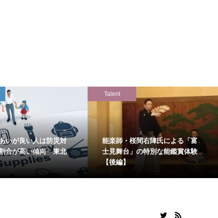
Talent
あいが良い人は防災対
能楽師・桜間右陣氏による「富
割合が高い傾向 東北
士見舞台」の特別な能鑑賞体験
【後編】