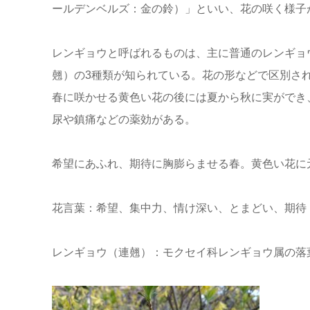
ールデンベルズ：金の鈴）」といい、花の咲く様子
レンギョウと呼ばれるものは、主に普通のレンギョ
翹）の3種類が知られている。花の形などで区別さ
春に咲かせる黄色い花の後には夏から秋に実ができ
尿や鎮痛などの薬効がある。
希望にあふれ、期待に胸膨らませる春。黄色い花に
花言葉：希望、集中力、情け深い、とまどい、期待
レンギョウ（連翹）：モクセイ科レンギョウ属の落