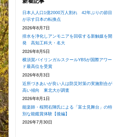
新着記事
日本人人口1億2000万人割れ 42年ぶりの節目
が示す日本の転換点
2026年8月7日
排水を浄化しアンモニアを回収する新触媒を開
発 高知工科大・名大
2026年8月5日
横須賀バイリンガルスクールYBSが国際アワー
ド最高位を受賞
2026年8月3日
近所づきあいが良い人は防災対策の実施割合が
高い傾向 東北大が調査
2026年8月1日
能楽師・桜間右陣氏による「富士見舞台」の特
別な能鑑賞体験【後編】
2026年7月30日