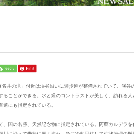
feedly
Pin it
「真名井の滝」付近は渓谷沿いに遊歩道が整備されていて、渓谷
することができる。水と緑のコントラストが美しく、訪れる人
百選にも指定されている。
て、国の名勝、天然記念物に指定されている。阿蘇カルデラを
瀬川に沿って帯状に厚く流れ、急に冷却固結して柱状節理の懸