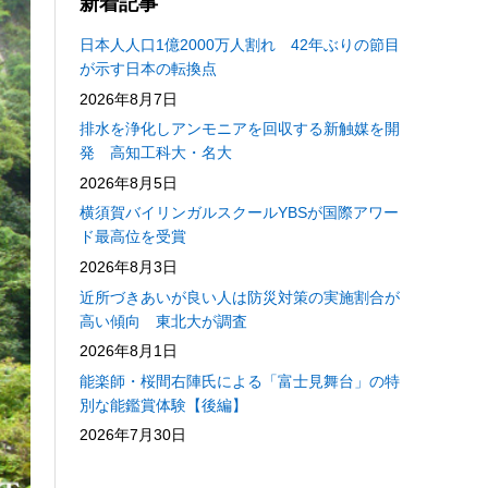
新着記事
日本人人口1億2000万人割れ 42年ぶりの節目
が示す日本の転換点
2026年8月7日
排水を浄化しアンモニアを回収する新触媒を開
発 高知工科大・名大
2026年8月5日
横須賀バイリンガルスクールYBSが国際アワー
ド最高位を受賞
2026年8月3日
近所づきあいが良い人は防災対策の実施割合が
高い傾向 東北大が調査
2026年8月1日
能楽師・桜間右陣氏による「富士見舞台」の特
別な能鑑賞体験【後編】
2026年7月30日