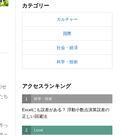
カテゴリー
カルチャー
国際
社会・経済
科学・技術
アクセスランキング
のせ
たち
1
科学・技術
Excelにも誤差がある？ 浮動小数点演算誤差の
正しい回避法
作っ
2
Local
崖と