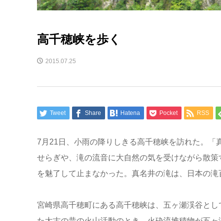
高千穂峡を歩く
2015.07.25
Tweet
Share
Hatena
Pocket
RSS
7月21日、小雨の降りしきる高千穂峡を訪れた。
せらぎや、滝の流音に大自然の気を受けながら散策
を魅了して止まなかった。真名井の滝は、日本の滝
宮崎県高千穂町にある高千穂峡は、五ヶ瀬渓谷とし
た太古の昔の火山活動のとき、火砕流堆積物が五ヶ