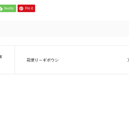
feedly
Pin it
解
花便り～ギボウシ