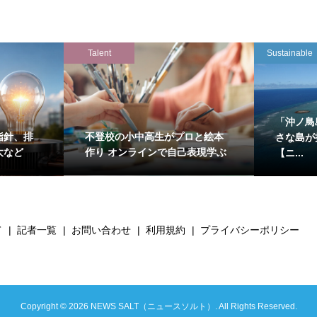
Talent
Sustainable
「沖ノ鳥
指針、排
不登校の小中高生がプロと絵本
さな島が
大など
作り オンラインで自己表現学ぶ
【ニ...
て
記者一覧
お問い合わせ
利用規約
プライバシーポリシー
Copyright ©
2026
NEWS SALT（ニュースソルト）. All Rights Reserved.