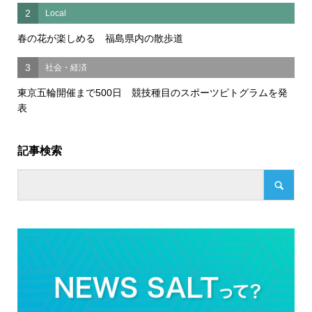
2
Local
春の花が楽しめる 福島県内の散歩道
3
社会・経済
東京五輪開催まで500日 競技種目のスポーツピトグラムを発
表
記事検索