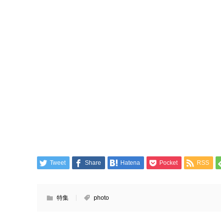
Tweet
Share
Hatena
Pocket
RSS
特集
photo