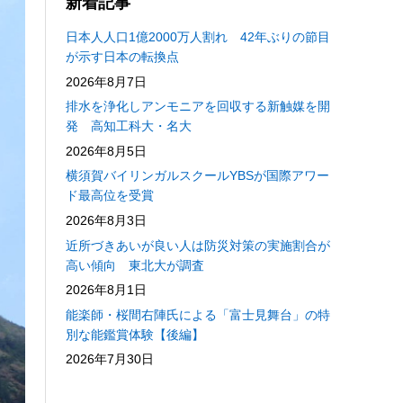
新着記事
日本人人口1億2000万人割れ 42年ぶりの節目
が示す日本の転換点
2026年8月7日
排水を浄化しアンモニアを回収する新触媒を開
発 高知工科大・名大
2026年8月5日
横須賀バイリンガルスクールYBSが国際アワー
ド最高位を受賞
2026年8月3日
近所づきあいが良い人は防災対策の実施割合が
高い傾向 東北大が調査
2026年8月1日
能楽師・桜間右陣氏による「富士見舞台」の特
別な能鑑賞体験【後編】
2026年7月30日