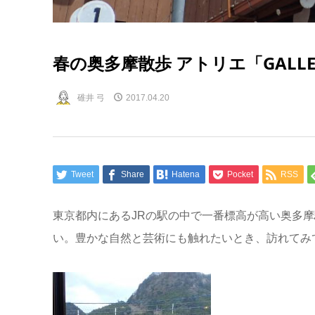
春の奥多摩散歩 アトリエ「GALLE
碓井 弓
2017.04.20
Tweet
Share
Hatena
Pocket
RSS
東京都内にあるJRの駅の中で一番標高が高い奥多
い。豊かな自然と芸術にも触れたいとき、訪れてみ