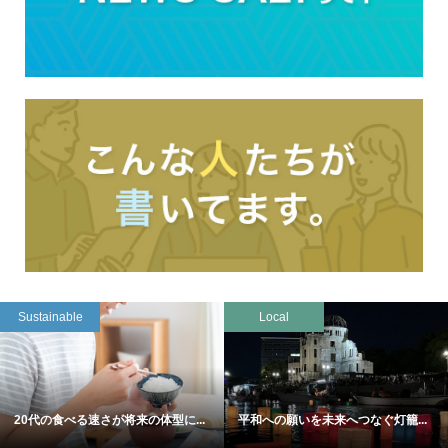
Sustainable
Local
20代の食べる速さが将来の体型に...
平和への願いを未来へつなぐ灯籠...