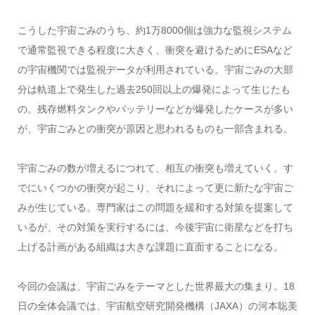
こうした宇宙ごみのうち、約1万8000個は強力な監視システム
で通常監視できる程度に大きく、衝突を避けるためにESAなど
の宇宙機関では監視データが利用されている。宇宙ごみの大部
分は軌道上で発生した過去250回以上の爆発によって生じたも
の。残存燃料タンクやバッテリーなどが爆発したケースが多い
が、宇宙ごみとの衝突が原因と思われるものも一部含まれる。
宇宙ごみの数が増えるにつれて、相互の衝突も増えていく。す
でにいくつかの衝突が起こり、それによって更に新たな宇宙ご
みが生じている。専門家はこの問題を緩和する対策を提案して
いるが、その対策を実行するには、今後宇宙に衛星などを打ち
上げる計画がある組織は大きな課題に直面することになる。
今回の会議は、宇宙ごみをテーマとした世界最大の集まり。18
日の全体会議では、宇宙航空研究開発機構（JAXA）の河本聡美