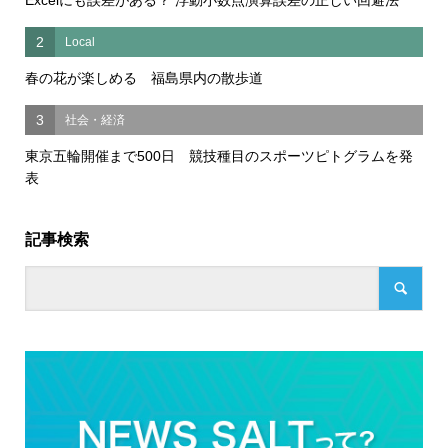
2
Local
春の花が楽しめる 福島県内の散歩道
3
社会・経済
東京五輪開催まで500日 競技種目のスポーツピトグラムを発
表
記事検索