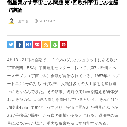
衛星脅かす宇宙ごみ問題 第7回欧州宇宙ごみ会議
で議論
山本 賢一
2017.04.21
4月18～21日の会期で、ドイツのダルムシュタットにある欧州
宇宙機関（ESA）宇宙運用センターにおいて、第7回欧州スペ
ースデブリ（宇宙ごみ）会議が開催されている。1957年のスプ
ートニク1号の打ち上げ以来、人類は多くの人工物を衛星軌道
上に送り込んできた。その結果、現時点で1cmを超える物体が
およそ75万個も地球の周りを周回しているという。それらは平
均時速4万kmで飛び回っており、宇宙に置かれた機器にぶつか
れば手榴弾が爆発した程度の衝撃があるとされる。運用中の衛
星にぶつかった場合、重大な影響を及ぼす可能性がある。