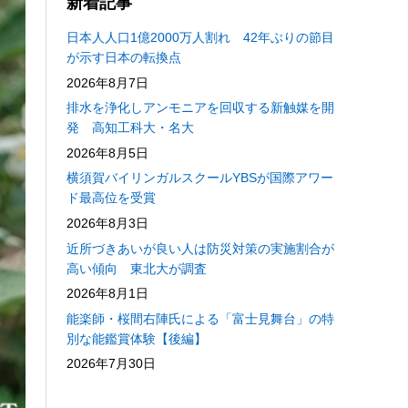
新着記事
日本人人口1億2000万人割れ 42年ぶりの節目
が示す日本の転換点
2026年8月7日
排水を浄化しアンモニアを回収する新触媒を開
発 高知工科大・名大
2026年8月5日
横須賀バイリンガルスクールYBSが国際アワー
ド最高位を受賞
2026年8月3日
近所づきあいが良い人は防災対策の実施割合が
高い傾向 東北大が調査
2026年8月1日
能楽師・桜間右陣氏による「富士見舞台」の特
別な能鑑賞体験【後編】
2026年7月30日