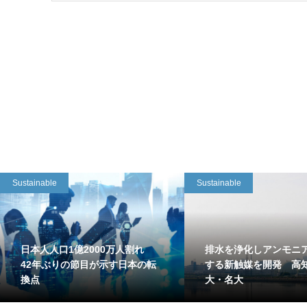
Sustainable
Sustainable
日本人人口1億2000万人割れ
排水を浄化しアンモニ
42年ぶりの節目が示す日本の転
する新触媒を開発 高
換点
大・名大