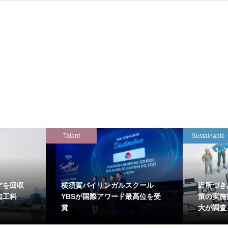
Talent
Sustainable
アを回収
横須賀バイリンガルスクール
近所づき
知工科
YBSが国際アワード最高位を受
策の実施
賞
大が調査