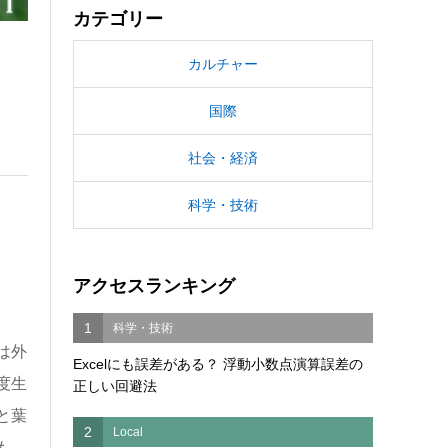
カテゴリー
カルチャー
国際
社会・経済
科学・技術
アクセスランキング
1
科学・技術
は外
Excelにも誤差がある？ 浮動小数点演算誤差の
度生
正しい回避法
と葉
2
Local
も