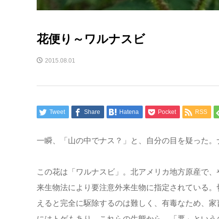
花便り～ワルナスビ
2015.08.01
Tweet
Share
Hatena
Pocket
RSS
一瞬、「山の中でナス？」と、自分の目を疑った。
この花は「ワルナスビ」。北アメリカ地方原産で、
来生物法により要注意外来生物に指定されている。
えると完全に駆除するのは難しく、有毒なため、家
にはトゲもあり、これらの生態から、「悪」という