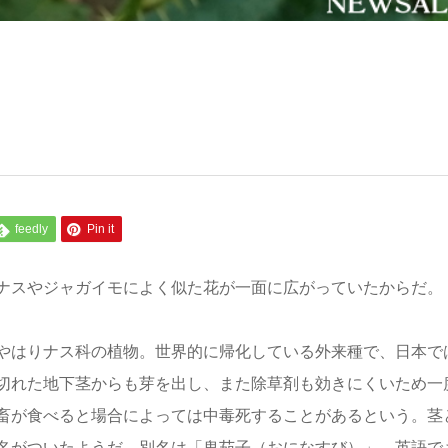
feedly
Pin it
ナスやジャガイモによく似た花が一面に広がっていたからだ。
やはりナス科の植物。世界的に帰化している外来種で、日本で
切れた地下茎からも芽を出し、また除草剤も効きにくいため一
畜が食べると場合によっては中毒死することがあるという。茎
名がついたようだ。別名は「鬼茄子（おになすび）」。英語で