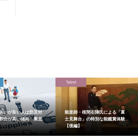
Talent
あいが良い人は防災対
能楽師・桜間右陣氏による「富
割合が高い傾向 東北
士見舞台」の特別な能鑑賞体験
【後編】