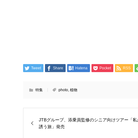
Tweet
Share
Hatena
Pocket
RSS
特集
photo
,
植物
JTBグループ、添乗員監修のシニア向けツアー「私
誘う旅」発売