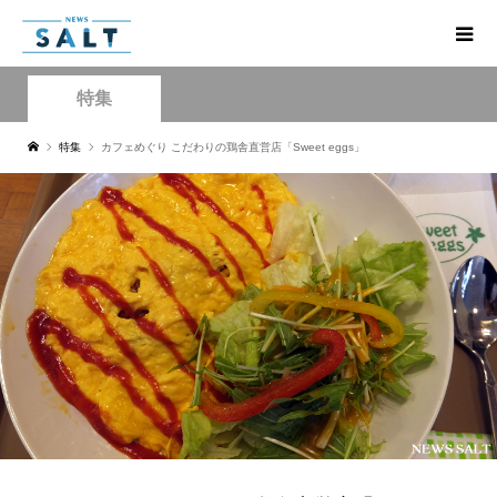
特集
特集
カフェめぐり こだわりの鶏舎直営店「Sweet eggs」