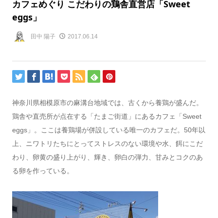
カフェめぐり こだわりの鶏舎直営店「Sweet
eggs」
田中 陽子
2017.06.14
神奈川県相模原市の麻溝台地域では、古くから養鶏が盛んだ。
鶏舎や直売所が点在する「たまご街道」にあるカフェ「Sweet
eggs」。ここは養鶏場が併設している唯一のカフェだ。50年以
上、ニワトリたちにとってストレスのない環境や水、餌にこだ
わり、卵黄の盛り上がり、輝き、卵白の弾力、甘みとコクのあ
る卵を作っている。