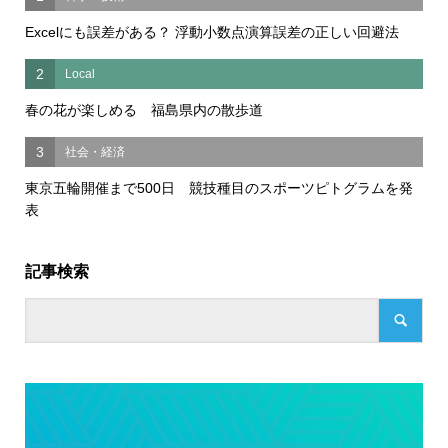
Excelにも誤差がある？ 浮動小数点演算誤差の正しい回避法
2
Local
春の花が楽しめる 福島県内の散歩道
3
社会・経済
東京五輪開催まで500日 競技種目のスポーツピトグラムを発
表
記事検索