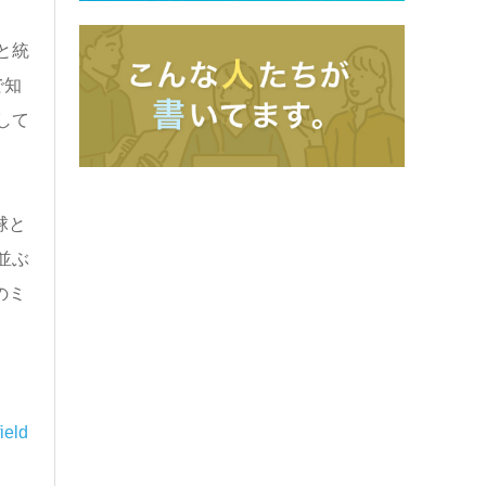
と統
で知
して
球と
並ぶ
のミ
ield