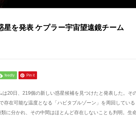
外惑星を発表 ケプラー宇宙望遠鏡チーム
feedly
Pin it
ムは20日、219個の新しい惑星候補を見つけたと発表した。そ
体で存在可能な温度となる「ハビタブルゾーン」を周回している
種類に分かれ、その中間はほとんど存在しないことも判明。生