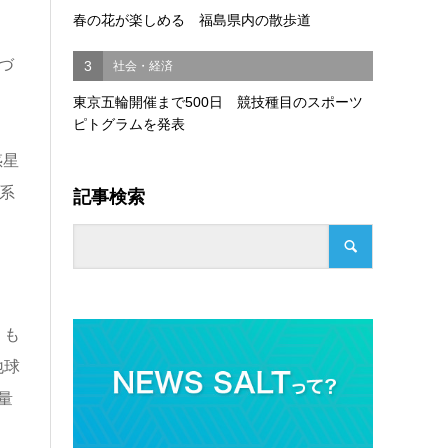
春の花が楽しめる 福島県内の散歩道
づ
3
社会・経済
東京五輪開催まで500日 競技種目のスポーツ
ピトグラムを発表
惑星
記事検索
系
りも
地球
量