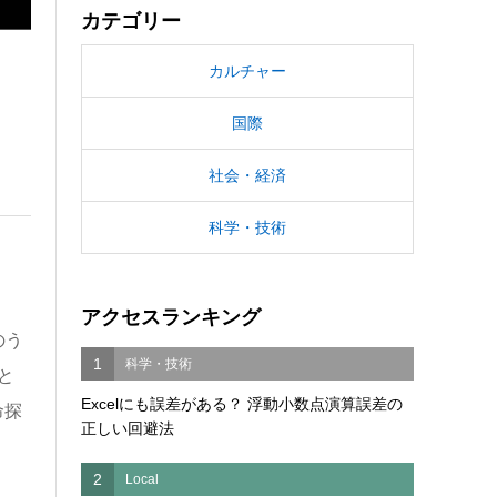
カテゴリー
カルチャー
国際
社会・経済
科学・技術
アクセスランキング
のう
1
科学・技術
と
Excelにも誤差がある？ 浮動小数点演算誤差の
命探
正しい回避法
2
Local