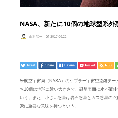
NASA、新たに10個の地球型系
山本 賢一
2017.06.22
Tweet
Share
Hatena
Pocket
RSS
米航空宇宙局（NASA）のケプラー宇宙望遠鏡チー
ち10個は地球に近い大きさで、惑星表面に水が液
いう。また、小さい惑星は岩石惑星とガス惑星の2
索に重要な意味を持つという。