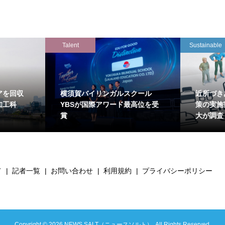
Talent
Sustainable
アを回収
横須賀バイリンガルスクール
近所づき
知工科
YBSが国際アワード最高位を受
策の実施
賞
大が調査
て
記者一覧
お問い合わせ
利用規約
プライバシーポリシー
Copyright ©
2026
NEWS SALT（ニュースソルト）. All Rights Reserved.