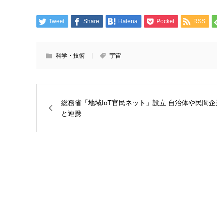
Tweet
Share
Hatena
Pocket
RSS
科学・技術
宇宙
総務省「地域IoT官民ネット」設立 自治体や民間企
と連携