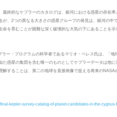
。最終的なケプラーのカタログは、銀河における惑星の存在率
るが、2つの異なる大きさの惑星グループの発見は、銀河の中
生命を育むことが困難な深く破壊的な大気の下にあることを示
ケプラー・プログラムの科学者であるマリオ・ペレス氏は、「地
似た惑星の集団を含む唯一のものとしてケプラーデータは他に
理解することは、第二の地球を直接画像で捉える将来のNASA
final-kepler-survey-catalog-of-planet-candidates-in-the-cygnus-f