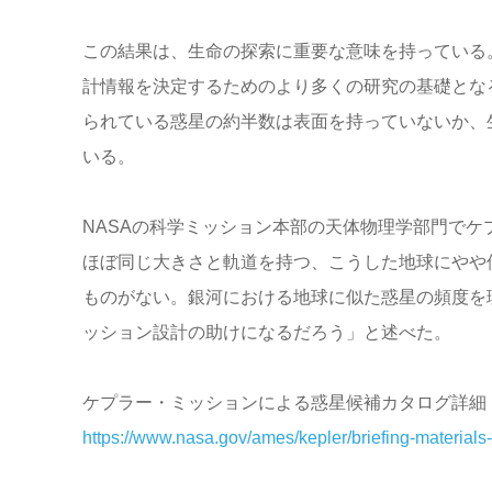
この結果は、生命の探索に重要な意味を持っている
計情報を決定するためのより多くの研究の基礎とな
られている惑星の約半数は表面を持っていないか、
いる。
NASAの科学ミッション本部の天体物理学部門で
ほぼ同じ大きさと軌道を持つ、こうした地球にやや
ものがない。銀河における地球に似た惑星の頻度を
ッション設計の助けになるだろう」と述べた。
ケプラー・ミッションによる惑星候補カタログ詳細
https://www.nasa.gov/ames/kepler/briefing-materials-