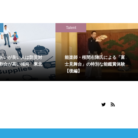
Talent
あいが良い人は防災対
能楽師・桜間右陣氏による「富
割合が高い傾向 東北
士見舞台」の特別な能鑑賞体験
【後編】