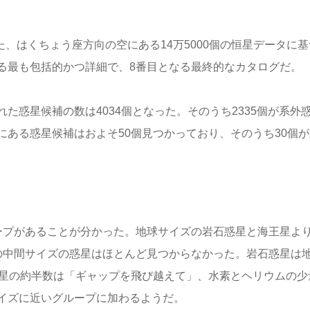
た、はくちょう座方向の空にある14万5000個の恒星データに基
る最も包括的かつ詳細で、8番目となる最終的なカタログだ。
た惑星候補の数は4034個となった。そのうち2335個が系外
ある惑星候補はおよそ50個見つかっており、そのうち30個が
ープがあることが分かった。地球サイズの岩石惑星と海王星よ
の中間サイズの惑星はほとんど見つからなかった。岩石惑星は
惑星の約半数は「ギャップを飛び越えて」、水素とヘリウムの少
イズに近いグループに加わるようだ。