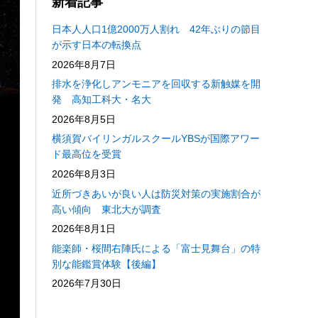
新着記事
日本人人口1億2000万人割れ 42年ぶりの節目
が示す日本の転換点
2026年8月7日
排水を浄化しアンモニアを回収する新触媒を開
発 高知工科大・名大
2026年8月5日
横須賀バイリンガルスクールYBSが国際アワー
ド最高位を受賞
2026年8月3日
近所づきあいが良い人は防災対策の実施割合が
高い傾向 東北大が調査
2026年8月1日
能楽師・桜間右陣氏による「富士見舞台」の特
別な能鑑賞体験【後編】
2026年7月30日