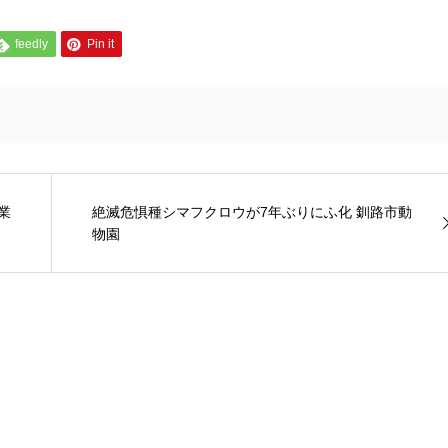
feedly
Pin it
業
絶滅危惧種シマフクロウが7年ぶりにふ化 釧路市動
物園