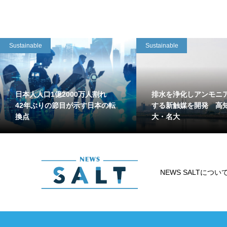
Sustainable
Sustainable
日本人人口1億2000万人割れ
排水を浄化しアンモニ
42年ぶりの節目が示す日本の転
する新触媒を開発 高
換点
大・名大
NEWS SALTについ