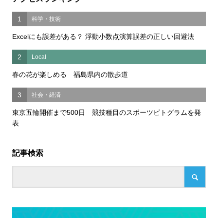
1
科学・技術
Excelにも誤差がある？ 浮動小数点演算誤差の正しい回避法
2
Local
春の花が楽しめる 福島県内の散歩道
3
社会・経済
東京五輪開催まで500日 競技種目のスポーツピトグラムを発
表
記事検索