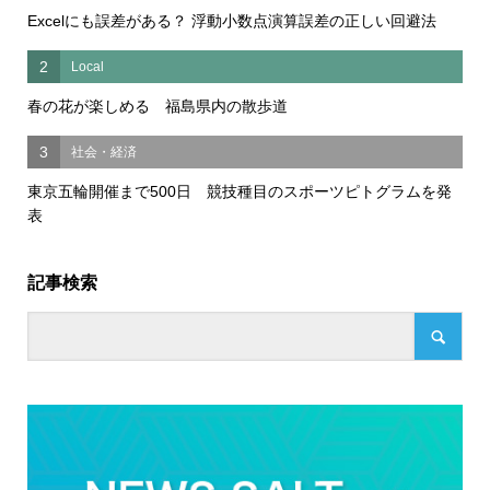
Excelにも誤差がある？ 浮動小数点演算誤差の正しい回避法
2
Local
春の花が楽しめる 福島県内の散歩道
3
社会・経済
東京五輪開催まで500日 競技種目のスポーツピトグラムを発
表
記事検索