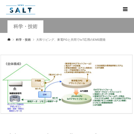
科学・技術
科学・技術
大和リビング、東電PGと共同でIoT応用のEMS開発