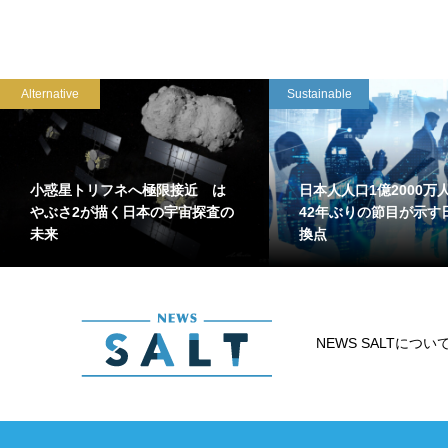
Alternative
Sustainable
小惑星トリフネへ極限接近 は
日本人人口1億2000
やぶさ2が描く日本の宇宙探査の
42年ぶりの節目が示す
未来
換点
NEWS SALTについ