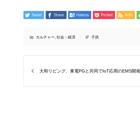
Tweet
Share
Hatena
Pocket
RSS
カルチャー
,
社会・経済
子供
大和リビング、東電PGと共同でIoT応用のEMS開