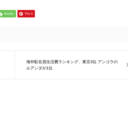
feedly
Pin it
海外駐在員生活費ランキング、東京3位 アンゴラの
発
ルアンダが1位