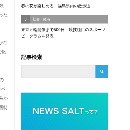
較
春の花が楽しめる 福島県内の散歩道
った
3
社会・経済
東京五輪開催まで500日 競技種目のスポーツ
ピトグラムを発表
がな
変化
記事検索
の
たペ
果か
圏特