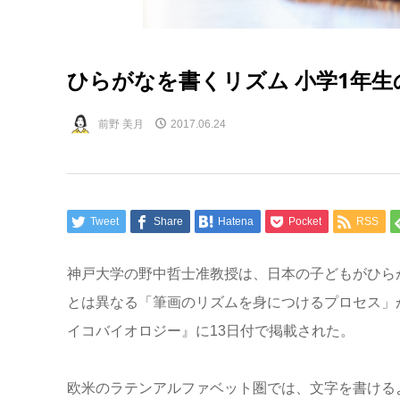
ひらがなを書くリズム 小学1年
前野 美月
2017.06.24
Tweet
Share
Hatena
Pocket
RSS
神戸大学の野中哲士准教授は、日本の子どもがひら
とは異なる「筆画のリズムを身につけるプロセス」
イコバイオロジー』に13日付で掲載された。
欧米のラテンアルファベット圏では、文字を書ける