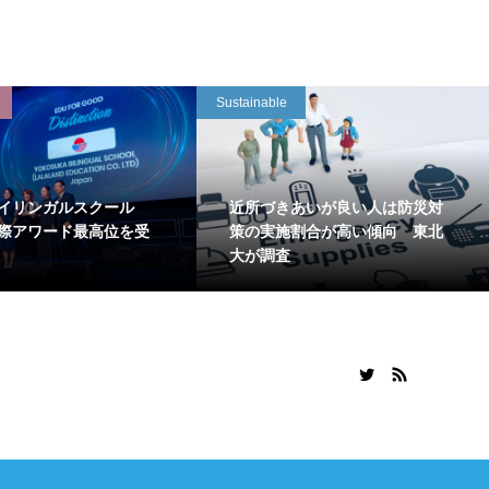
Sustainable
イリンガルスクール
近所づきあいが良い人は防災対
国際アワード最高位を受
策の実施割合が高い傾向 東北
大が調査