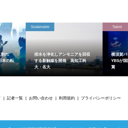
Sustainable
Talent
万人割れ
排水を浄化しアンモニアを回収
横須賀バ
日本の転
する新触媒を開発 高知工科
YBSが
大・名大
賞
て
記者一覧
お問い合わせ
利用規約
プライバシーポリシー