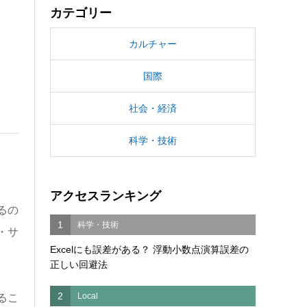
カテゴリー
カルチャー
国際
社会・経済
科学・技術
アクセスランキング
るの
1
科学・技術
・サ
Excelにも誤差がある？ 浮動小数点演算誤差の
正しい回避法
2
Local
るこ