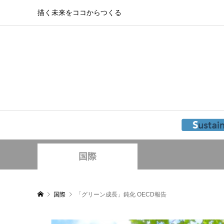
描く未来をココからつくる
国際
国際
「グリーン成長」鈍化 OECD報告