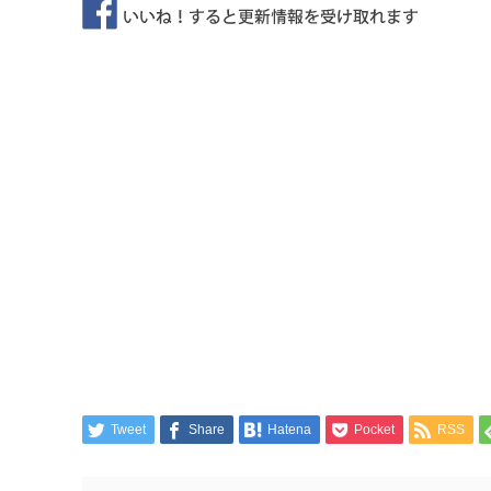
Tweet
Share
Hatena
Pocket
RSS