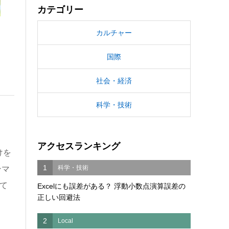
カテゴリー
カルチャー
国際
社会・経済
科学・技術
アクセスランキング
けを
1
科学・技術
ンマ
て
Excelにも誤差がある？ 浮動小数点演算誤差の
正しい回避法
2
Local