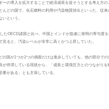
ギーの導入を拡大することで経済成長を促そうとする考え方の
とんどの国で、化石燃料の利用や汚染物質排出といった、従来
ないという。
化したOECD諸国と比べ、中国とインドが急速に発明の寄与度を
で見ると、汚染レベルが非常に高くかつ上昇していた。
どの国が1つか2つの側面だけは進歩していても、他の部分での
長が停滞している現状から、「成長と環境圧力とのつながりを
必要がある」とも主張している。