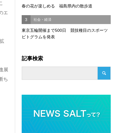
こ
春の花が楽しめる 福島県内の散歩道
のエ
3
社会・経済
東京五輪開催まで500日 競技種目のスポーツ
ピトグラムを発表
拡
記事検索
進展
断ち