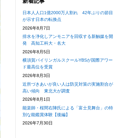
新着記事
日本人人口1億2000万人割れ 42年ぶりの節目
が示す日本の転換点
2026年8月7日
排水を浄化しアンモニアを回収する新触媒を開
発 高知工科大・名大
2026年8月5日
横須賀バイリンガルスクールYBSが国際アワー
ド最高位を受賞
2026年8月3日
近所づきあいが良い人は防災対策の実施割合が
高い傾向 東北大が調査
2026年8月1日
能楽師・桜間右陣氏による「富士見舞台」の特
別な能鑑賞体験【後編】
2026年7月30日