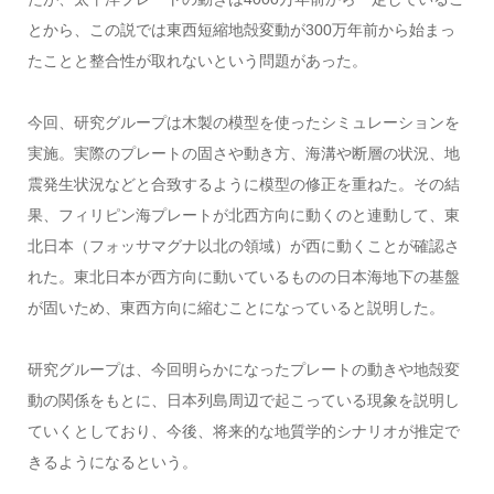
とから、この説では東西短縮地殻変動が300万年前から始まっ
たことと整合性が取れないという問題があった。
今回、研究グループは木製の模型を使ったシミュレーションを
実施。実際のプレートの固さや動き方、海溝や断層の状況、地
震発生状況などと合致するように模型の修正を重ねた。その結
果、フィリピン海プレートが北西方向に動くのと連動して、東
北日本（フォッサマグナ以北の領域）が西に動くことが確認さ
れた。東北日本が西方向に動いているものの日本海地下の基盤
が固いため、東西方向に縮むことになっていると説明した。
研究グループは、今回明らかになったプレートの動きや地殻変
動の関係をもとに、日本列島周辺で起こっている現象を説明し
ていくとしており、今後、将来的な地質学的シナリオが推定で
きるようになるという。