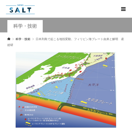
科学・技術
科学・技術
日本列島で起こる地殻変動、フィリピン海プレート由来と解明 産
総研