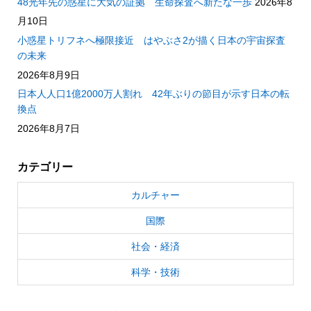
48光年先の惑星に大気の証拠 生命探査へ新たな一歩
2026年8
月10日
小惑星トリフネへ極限接近 はやぶさ2が描く日本の宇宙探査
の未来
2026年8月9日
日本人人口1億2000万人割れ 42年ぶりの節目が示す日本の転
換点
2026年8月7日
カテゴリー
カルチャー
国際
社会・経済
科学・技術