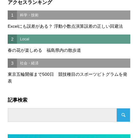
アクセスランキング
1
科学・技術
Excelにも誤差がある？ 浮動小数点演算誤差の正しい回避法
2
Local
春の花が楽しめる 福島県内の散歩道
3
社会・経済
東京五輪開催まで500日 競技種目のスポーツピトグラムを発
表
記事検索