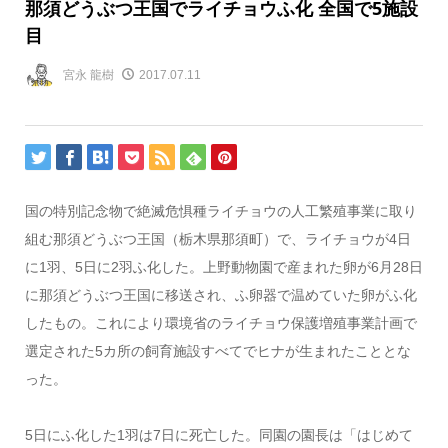
那須どうぶつ王国でライチョウふ化 全国で5施設
目
宮永 龍樹
2017.07.11
国の特別記念物で絶滅危惧種ライチョウの人工繁殖事業に取り
組む那須どうぶつ王国（栃木県那須町）で、ライチョウが4日
に1羽、5日に2羽ふ化した。上野動物園で産まれた卵が6月28日
に那須どうぶつ王国に移送され、ふ卵器で温めていた卵がふ化
したもの。これにより環境省のライチョウ保護増殖事業計画で
選定された5カ所の飼育施設すべてでヒナが生まれたこととな
った。
5日にふ化した1羽は7日に死亡した。同園の園長は「はじめて