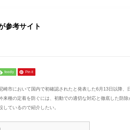
が参考サイト
feedly
Pin it
尼崎市において国内で初確認されたと発表した6月13日以降、
外来種の定着を防ぐには、初動での適切な対応と徹底した防除
設しているので紹介したい。
]