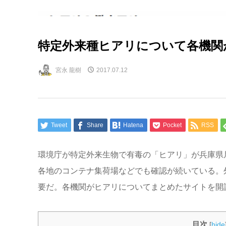
特定外来種ヒアリについて各機関
宮永 龍樹
2017.07.12
Tweet
Share
Hatena
Pocket
RSS
環境庁が特定外来生物で有毒の「ヒアリ」が兵庫県
各地のコンテナ集荷場などでも確認が続いている。
要だ。各機関がヒアリについてまとめたサイトを開
目次
[
hide