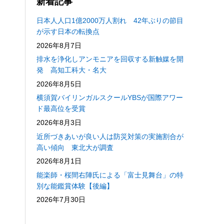
新着記事
日本人人口1億2000万人割れ 42年ぶりの節目
が示す日本の転換点
2026年8月7日
排水を浄化しアンモニアを回収する新触媒を開
発 高知工科大・名大
2026年8月5日
横須賀バイリンガルスクールYBSが国際アワー
ド最高位を受賞
2026年8月3日
近所づきあいが良い人は防災対策の実施割合が
高い傾向 東北大が調査
2026年8月1日
能楽師・桜間右陣氏による「富士見舞台」の特
別な能鑑賞体験【後編】
2026年7月30日