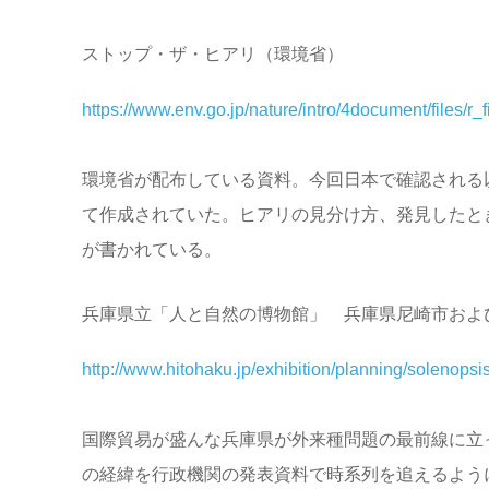
ストップ・ザ・ヒアリ（環境省）
https://www.env.go.jp/nature/intro/4document/files/r_f
環境省が配布している資料。今回日本で確認される
て作成されていた。ヒアリの見分け方、発見したと
が書かれている。
兵庫県立「人と自然の博物館」 兵庫県尼崎市およ
http://www.hitohaku.jp/exhibition/planning/solenopsi
国際貿易が盛んな兵庫県が外来種問題の最前線に立
の経緯を行政機関の発表資料で時系列を追えるよう