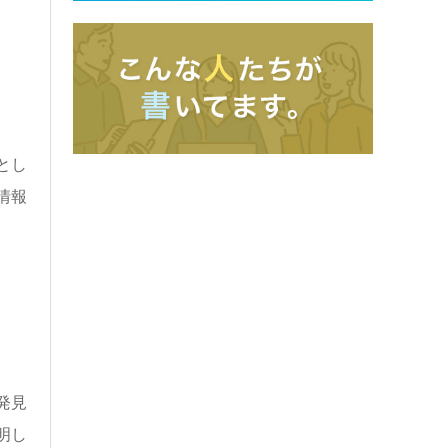
とし
情報
発見
明し