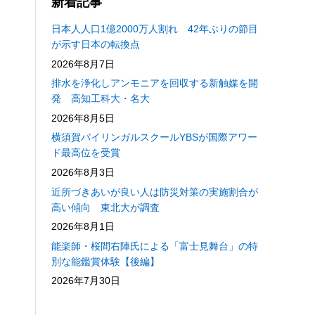
新着記事
日本人人口1億2000万人割れ 42年ぶりの節目
が示す日本の転換点
2026年8月7日
排水を浄化しアンモニアを回収する新触媒を開
発 高知工科大・名大
2026年8月5日
横須賀バイリンガルスクールYBSが国際アワー
ド最高位を受賞
2026年8月3日
近所づきあいが良い人は防災対策の実施割合が
高い傾向 東北大が調査
2026年8月1日
能楽師・桜間右陣氏による「富士見舞台」の特
別な能鑑賞体験【後編】
2026年7月30日