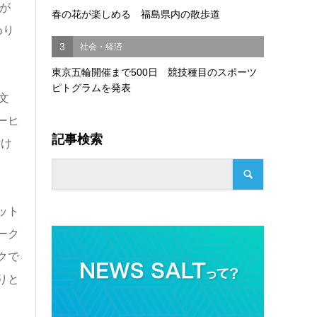
が
春の花が楽しめる 福島県内の散歩道
わり
3
社会・経済
東京五輪開催まで500日 競技種目のスポーツ
ピトグラムを発表
文
ーヒ
記事検索
付け
ット
ーク
クで
りと