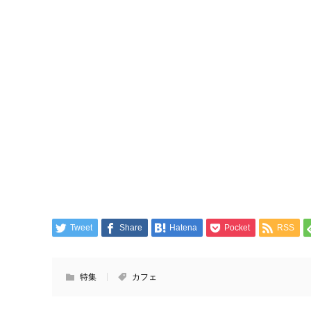
Tweet
Share
Hatena
Pocket
RSS
特集
カフェ