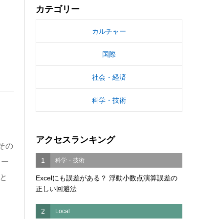
カテゴリー
カルチャー
国際
社会・経済
科学・技術
アクセスランキング
その
1
科学・技術
ヒー
と
Excelにも誤差がある？ 浮動小数点演算誤差の
正しい回避法
2
Local