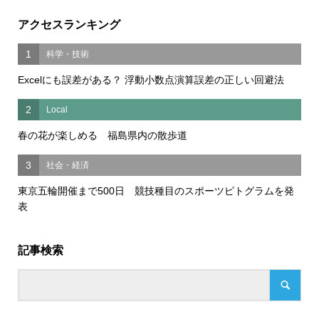
アクセスランキング
1
科学・技術
Excelにも誤差がある？ 浮動小数点演算誤差の正しい回避法
2
Local
春の花が楽しめる 福島県内の散歩道
3
社会・経済
東京五輪開催まで500日 競技種目のスポーツピトグラムを発
表
記事検索