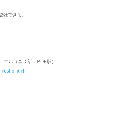
登録できる。
アル（全13話／PDF版）
imusho.html