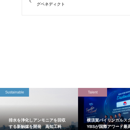
グベネディクト
Sustainable
Talent
排水を浄化しアンモニアを回収
横須賀バイリンガルス
する新触媒を開発 高知工科
YBSが国際アワード最