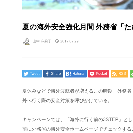
夏の海外安全強化月間 外務省「
山中 麻莉子
2017.07.29
Tweet
Share
Hatena
Pocket
RSS
夏休みなどで海外渡航者が増えるこの時期。外務省
外へ行く際の安全対策を呼びかけている。
キャンペーンでは、「海外に行く前の3STEP」と
前に外務省の海外安全ホームページでチェックする