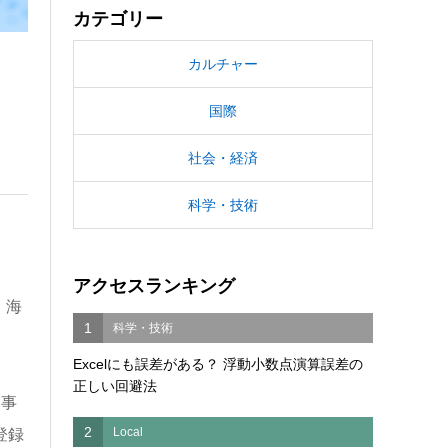
カテゴリー
カルチャー
国際
社会・経済
科学・技術
アクセスランキング
、海
1
科学・技術
Excelにも誤差がある？ 浮動小数点演算誤差の
正しい回避法
を事
2
Local
登録