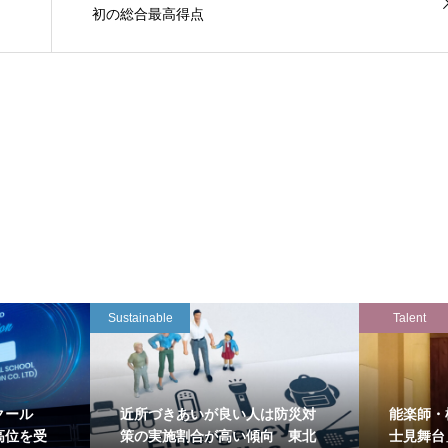
初の総合最高得点
Sustainable
Talent
クール
近所づきあいが良い人は防災対
能楽師・
高位を受
策の実施割合が高い傾向 東北
士見舞台