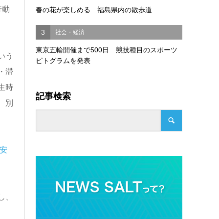
行動
春の花が楽しめる 福島県内の散歩道
3
社会・経済
東京五輪開催まで500日 競技種目のスポーツ
いう
ピトグラムを発表
・滞
生時
記事検索
、別
安
し、