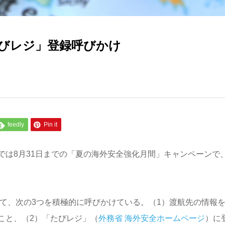
たびレジ」登録呼びかけ
feedly
Pin it
では8月31日までの「夏の海外安全強化月間」キャンペーンで
して、次の3つを積極的に呼びかけている。（1）渡航先の情報
こと、（2）「たびレジ」（
外務省 海外安全ホームページ
）に