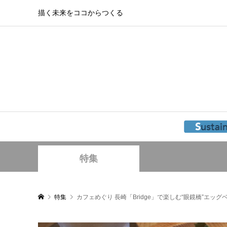
描く未来をココからつくる
特集
特集
カフェめぐり 長崎「Bridge」で楽しむ“眼鏡橋”エッ