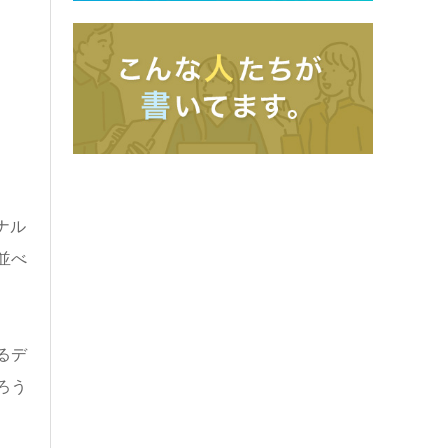
ナル
並べ
るデ
ろう