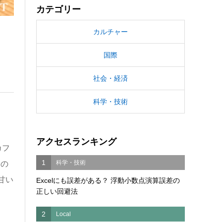
カテゴリー
カルチャー
国際
社会・経済
科学・技術
アクセスランキング
カフ
1
科学・技術
トの
甘い
Excelにも誤差がある？ 浮動小数点演算誤差の
正しい回避法
2
Local