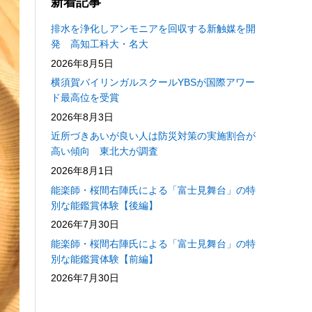
新着記事
排水を浄化しアンモニアを回収する新触媒を開
発 高知工科大・名大
2026年8月5日
横須賀バイリンガルスクールYBSが国際アワー
ド最高位を受賞
2026年8月3日
近所づきあいが良い人は防災対策の実施割合が
高い傾向 東北大が調査
2026年8月1日
能楽師・桜間右陣氏による「富士見舞台」の特
別な能鑑賞体験【後編】
2026年7月30日
能楽師・桜間右陣氏による「富士見舞台」の特
別な能鑑賞体験【前編】
2026年7月30日