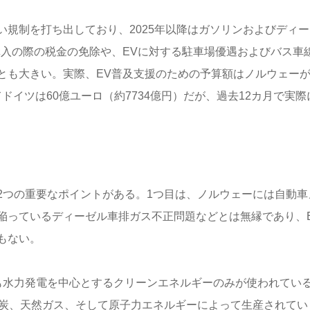
規制を打ち出しており、2025年以降はガソリンおよびディー
購入の際の税金の免除や、EVに対する駐車場優遇およびバス車
とも大きい。実際、EV普及支援のための予算額はノルウェー
てドイツは60億ユーロ（約7734億円）だが、過去12カ月で実際
2つの重要なポイントがある。1つ目は、ノルウェーには自動車
陥っているディーゼル車排ガス不正問題などとは無縁であり、
もない。
も水力発電を中心とするクリーンエネルギーのみが使われてい
石炭、天然ガス、そして原子力エネルギーによって生産されてい