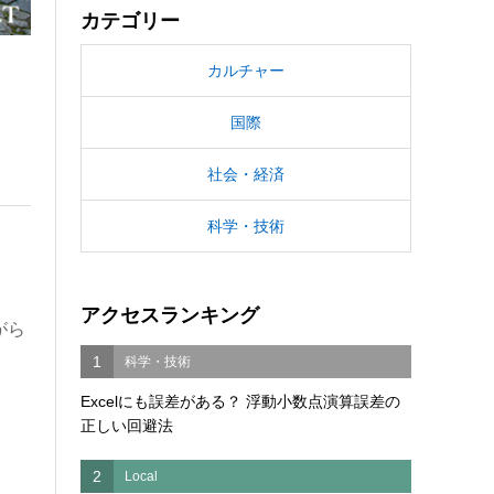
カテゴリー
カルチャー
国際
社会・経済
科学・技術
アクセスランキング
がら
1
科学・技術
Excelにも誤差がある？ 浮動小数点演算誤差の
正しい回避法
2
Local