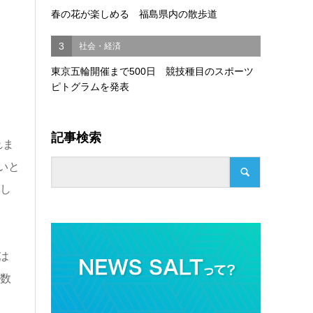
春の花が楽しめる 福島県内の散歩道
3
社会・経済
東京五輪開催まで500日 競技種目のスポーツ
ピトグラムを発表
記事検索
れま
いと
厳し
は
年数