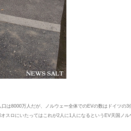
口は8000万人だが、ノルウェー全体でのEVの数はドイツの3
都オスロにいたってはこれが2人に1人になるというEV天国ノル