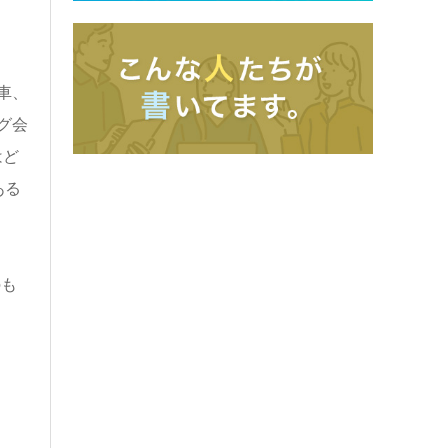
車、
グ会
はど
ある
のも