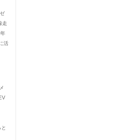
ゼ
線走
が年
に活
メ
EV
ると