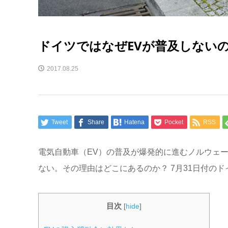
ドイツではなぜEVが普及しないの
2017.08.25
Tweet
Share
Hatena
Pocket
RSS
電気自動車（EV）の普及が爆発的に進むノルウェ
ない。その理由はどこにあるのか？ 7月31日付の
目次
[
hide
]