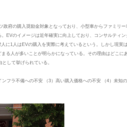
イツ政府の購入奨励金対象となっており、小型車からファミリー
る。EVのイメージは近年確実に向上しており、コンサルティン
2人に1人はEVの購入を実際に考えているという。しかし現実
とどまる人が多いことが明らかになっている。その理由はどこに
由として挙げられている。
インフラ不備への不安 （3）高い購入価格への不安 （4）未知