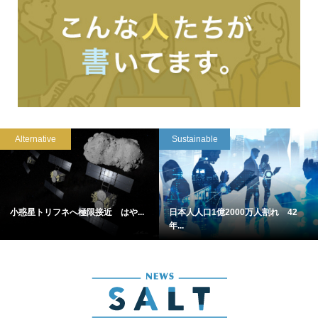
Alternative
Sustainable
小惑星トリフネへ極限接近 はや...
日本人人口1億2000万人割れ 42
年...