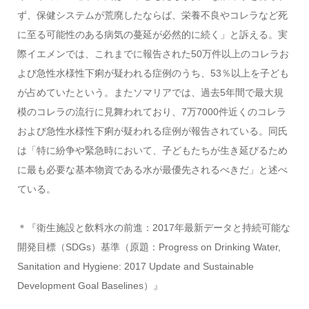
ず、保健システムが荒廃したならば、栄養不良やコレラなど死
に至る可能性のある病気の蔓延が必然的に続く」と訴える。実
際イエメンでは、これまでに報告された50万件以上のコレラお
よび急性水様性下痢が疑われる症例のうち、53％以上を子ども
が占めていたという。またソマリアでは、過去5年間で最大規
模のコレラの流行に見舞われており、7万7000件近くのコレラ
および急性水様性下痢が疑われる症例が報告されている。同氏
は「特に紛争や緊急時において、子どもたちが生き延びるため
に最も必要な基本物資である水が最優先されるべきだ」と述べ
ている。
＊『衛生施設と飲料水の前進：2017年最新データと持続可能な
開発目標（SDGs）基準（原題：Progress on Drinking Water,
Sanitation and Hygiene: 2017 Update and Sustainable
Development Goal Baselines）』