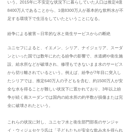
いう。2015年に不安定な状況下に暮らしていた人口は推定4億
8400万人であることから、1億8300万人が基本的な飲料水が不
足する環境下で生活をしていたということになる。
紛争による被害～日常的な水と衛生サービスからの断絶
ユニセフによると、イエメン、シリア、ナイジェリア、スーダ
ンといった国では数年にわたる紛争の影響で、水道網や衛生施
設、給水所などが破壊され、修理もできないまま水のサービス
から切り離されているという。例えば、紛争が7年目に突入し
たシリアでは、推定640万人の子どもを含む、約1500万人が安
全な水を得ることが難しい状況下に置かれており、3年以上紛
争が続く南スーダンでは国内の給水所の約半数が損傷または完
全に破壊されたという。
これらの状況に対し、ユニセフ水と衛生部門部長のサンジャ
イ・ウィジェセケラ氏は「子どもたちが安全な飲み水を得られ