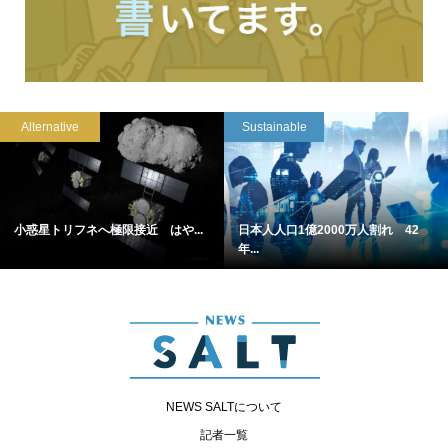
Alternative
Sustainable
小惑星トリフネへ極限接近 はや...
日本人人口1億2000万人割れ 42
年...
NEWS SALTについて
記者一覧