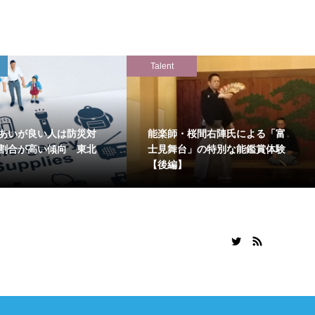
Talent
あいが良い人は防災対
能楽師・桜間右陣氏による「富
割合が高い傾向 東北
士見舞台」の特別な能鑑賞体験
【後編】