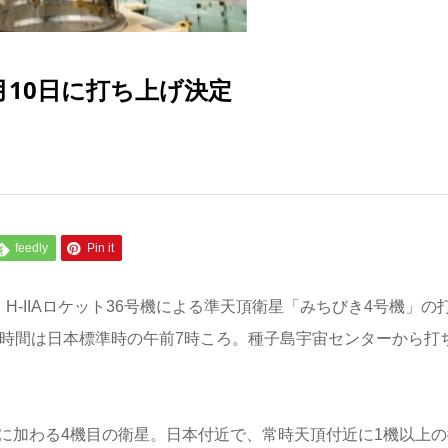
月10日に打ち上げ決定
feedly
Pin it
H-IIAロケット36号機による準天頂衛星「みちびき4号機」の
定時間は日本標準時の午前7時ころ。種子島宇宙センターから打
に加わる4機目の衛星。日本付近で、常時天頂付近に1機以上の