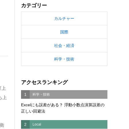
カテゴリー
カルチャー
国際
社会・経済
科学・技術
アクセスランキング
打上
1
科学・技術
ち上
Excelにも誤差がある？ 浮動小数点演算誤差の
正しい回避法
2
Local
衛