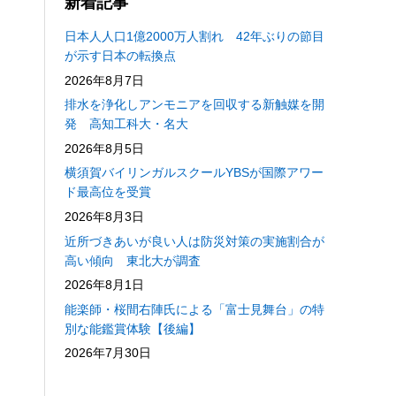
新着記事
日本人人口1億2000万人割れ 42年ぶりの節目
が示す日本の転換点
2026年8月7日
排水を浄化しアンモニアを回収する新触媒を開
発 高知工科大・名大
2026年8月5日
横須賀バイリンガルスクールYBSが国際アワー
ド最高位を受賞
2026年8月3日
近所づきあいが良い人は防災対策の実施割合が
高い傾向 東北大が調査
2026年8月1日
能楽師・桜間右陣氏による「富士見舞台」の特
別な能鑑賞体験【後編】
2026年7月30日