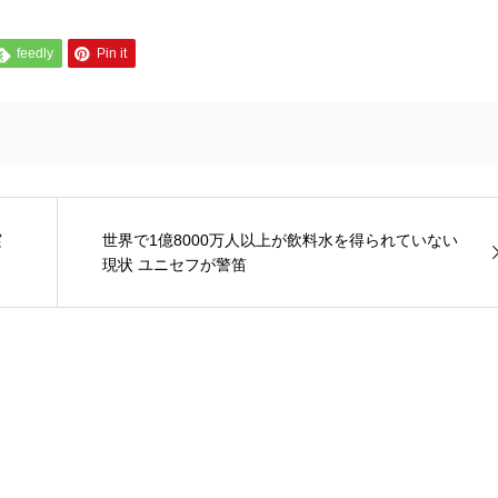
feedly
Pin it
実
世界で1億8000万人以上が飲料水を得られていない
現状 ユニセフが警笛