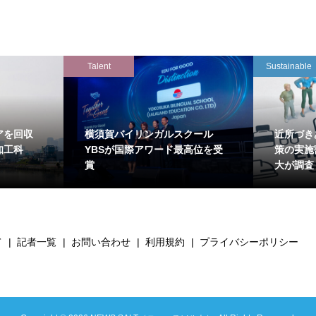
Talent
Sustainable
アを回収
横須賀バイリンガルスクール
近所づき
知工科
YBSが国際アワード最高位を受
策の実施
賞
大が調査
て
記者一覧
お問い合わせ
利用規約
プライバシーポリシー