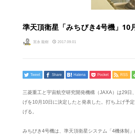
準天頂衛星「みちびき4号機」10
宮永 龍樹
2017.09.01
Tweet
Share
Hatena
Pocket
RSS
三菱重工と宇宙航空研究開発機構（JAXA）は29日、
げを10月10日に決定したと発表した。打ち上げ予
げる。
みちびき4号機は、準天頂衛星システム「4機体制」