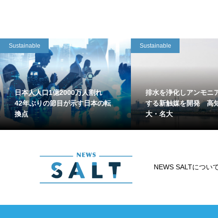
Sustainable
Sustainable
日本人人口1億2000万人割れ
排水を浄化しアンモニ
42年ぶりの節目が示す日本の転
する新触媒を開発 高
換点
大・名大
NEWS SALTについ