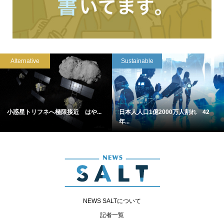
Alternative
Sustainable
小惑星トリフネへ極限接近 はや...
日本人人口1億2000万人割れ 42
年...
NEWS SALTについて
記者一覧