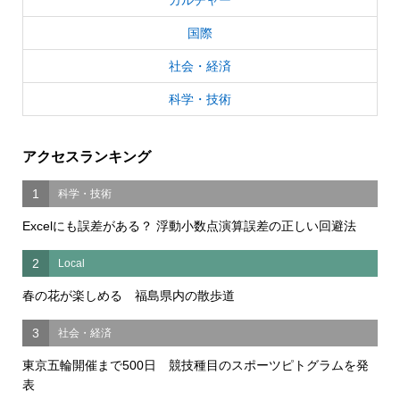
カルチャー
国際
社会・経済
科学・技術
アクセスランキング
1
科学・技術
Excelにも誤差がある？ 浮動小数点演算誤差の正しい回避法
2
Local
春の花が楽しめる 福島県内の散歩道
3
社会・経済
東京五輪開催まで500日 競技種目のスポーツピトグラムを発
表