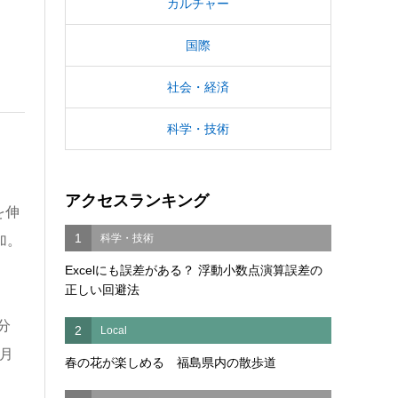
カルチャー
国際
社会・経済
科学・技術
アクセスランキング
を伸
1
科学・技術
加。
Excelにも誤差がある？ 浮動小数点演算誤差の
正しい回避法
分
2
Local
月
春の花が楽しめる 福島県内の散歩道