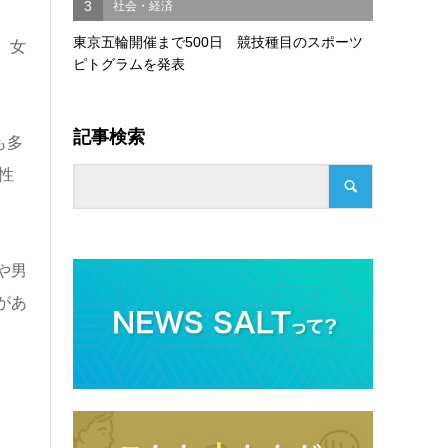
3
社会・経済
東京五輪開催まで500日 競技種目のスポーツ
、女
ピトグラムを発表
記事検索
も多
性
や男
があ