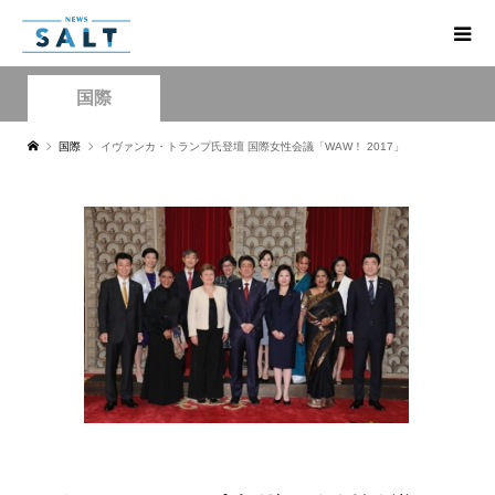
国際
国際
イヴァンカ・トランプ氏登壇 国際女性会議「WAW！ 2017」