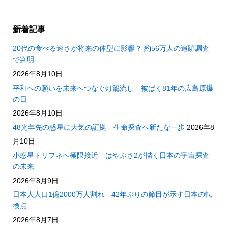
新着記事
20代の食べる速さが将来の体型に影響？ 約56万人の追跡調査
で判明
2026年8月10日
平和への願いを未来へつなぐ灯籠流し 被ばく81年の広島原爆
の日
2026年8月10日
48光年先の惑星に大気の証拠 生命探査へ新たな一歩
2026年8
月10日
小惑星トリフネへ極限接近 はやぶさ2が描く日本の宇宙探査
の未来
2026年8月9日
日本人人口1億2000万人割れ 42年ぶりの節目が示す日本の転
換点
2026年8月7日