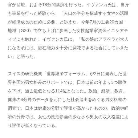
官が登壇、およそ18分間講演を行った。イヴァンカ氏は、自身
も事業を行った経験から、「人口の半分を構成する女性の活躍
が経済成長のために必要」と訴えた。今年7月の主要20カ国・
地域（G20）で立ち上げに参画した女性起業家資金イニシアテ
ィブにも触れた。イヴァンカ氏は、「私の娘のアラベラが大人
になる頃には、潜在能力を十分に開花できる社会にしていきた
い」と語った。
スイスの研究機関「世界経済フォーラム」が2日に発表した世
界各国の男女格差のリポートでは、日本は前の年より3つ順位
を下げ、過去最低となる114位となった。政治、経済、教育、
健康の4分野のデータを元にした社会進出をめぐる男女格差の
調査で、日本は健康の分野で評価が高かったものの、政治や経
済の分野では、女性の政治参画の少なさや男女の収入格差によ
り評価が低くなっている。