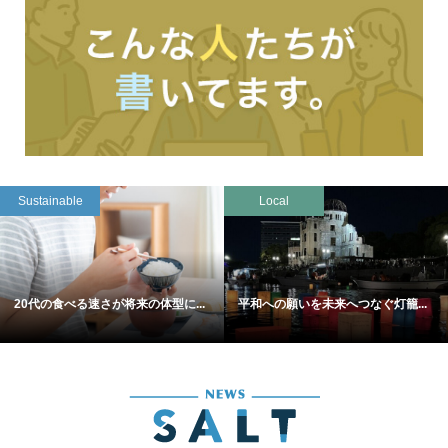
Sustainable
Local
20代の食べる速さが将来の体型に...
平和への願いを未来へつなぐ灯籠...