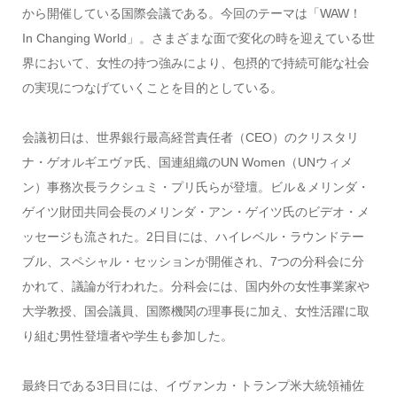
から開催している国際会議である。今回のテーマは「WAW！
In Changing World」。さまざまな面で変化の時を迎えている世
界において、女性の持つ強みにより、包摂的で持続可能な社会
の実現につなげていくことを目的としている。
会議初日は、世界銀行最高経営責任者（CEO）のクリスタリ
ナ・ゲオルギエヴァ氏、国連組織のUN Women（UNウィメ
ン）事務次長ラクシュミ・プリ氏らが登壇。ビル＆メリンダ・
ゲイツ財団共同会長のメリンダ・アン・ゲイツ氏のビデオ・メ
ッセージも流された。2日目には、ハイレベル・ラウンドテー
ブル、スペシャル・セッションが開催され、7つの分科会に分
かれて、議論が行われた。分科会には、国内外の女性事業家や
大学教授、国会議員、国際機関の理事長に加え、女性活躍に取
り組む男性登壇者や学生も参加した。
最終日である3日目には、イヴァンカ・トランプ米大統領補佐