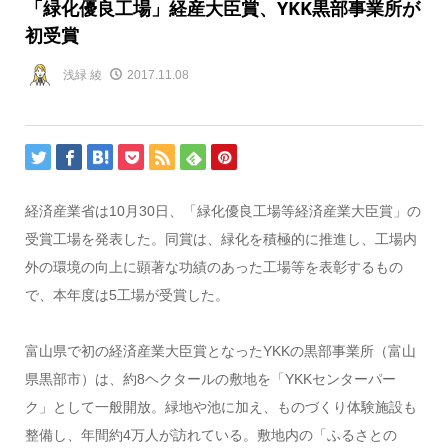
「緑化優良工場」経産大臣賞、YKK黒部事業所が
初受賞
浅緑 綾
2017.11.08
経済産業省は10月30日、「緑化優良工場等経済産業大臣賞」の
受賞工場を発表した。同賞は、緑化を積極的に推進し、工場内
外の環境の向上に顕著な功績のあった工場等を表彰するもの
で、本年度は5工場が受賞した。
富山県で初の経済産業大臣賞となったYKKの黒部事業所（富山
県黒部市）は、約8ヘクタールの敷地を「YKKセンターパー
ク」として一般開放。緑地や池に加え、ものづくり体験施設も
整備し、年間約4万人が訪れている。敷地内の「ふるさとの