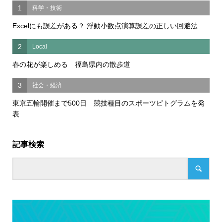
1
科学・技術
Excelにも誤差がある？ 浮動小数点演算誤差の正しい回避法
2
Local
春の花が楽しめる 福島県内の散歩道
3
社会・経済
東京五輪開催まで500日 競技種目のスポーツピトグラムを発
表
記事検索