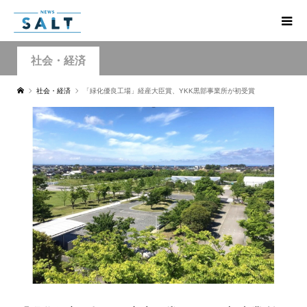
社会・経済
社会・経済
「緑化優良工場」経産大臣賞、YKK黒部事業所が初受賞