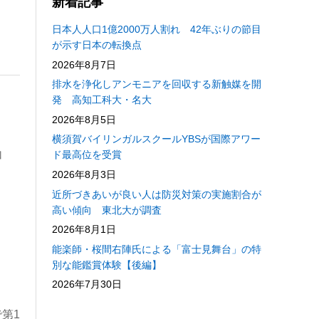
新着記事
日本人人口1億2000万人割れ 42年ぶりの節目
が示す日本の転換点
2026年8月7日
排水を浄化しアンモニアを回収する新触媒を開
発 高知工科大・名大
2026年8月5日
横須賀バイリンガルスクールYBSが国際アワー
加
ド最高位を受賞
2026年8月3日
近所づきあいが良い人は防災対策の実施割合が
高い傾向 東北大が調査
ん
2026年8月1日
能楽師・桜間右陣氏による「富士見舞台」の特
別な能鑑賞体験【後編】
2026年7月30日
第1