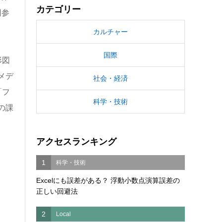
カテゴリー
回参
カルチャー
国際
形図
メデ
社会・経済
「フ
科学・技術
の課
アクセスランキング
1
科学・技術
Excelにも誤差がある？ 浮動小数点演算誤差の
正しい回避法
2
Local