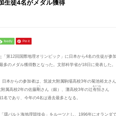
加生徒4名がメダル獲得
feedly
Pin it
れた「第12回国際地理オリンピック」に日本から4名の生徒が参
最多のメダル獲得数となった。文部科学省が18日に発表した。
加。日本からの参加者は、筑波大附属駒場高校3年の菊池裕太さ
ごう
ありつね
大附属高校2年の佐藤
剛
さん（銀）、灘高校3年の辻
有恒
さん
、銅1名であり、今年の4名は過去最多となる。
「環バルト海地理競技会」をルーツとし、1996年にオランダで