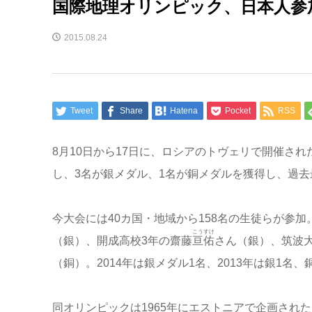
国際地理オリンピック、日本人参
2015.08.24
Tweet
Share
Hatena
Pocket
RSS
8月10日から17日に、ロシアのトヴェリで開催さ
し、3名が銀メダル、1名が銅メダルを獲得し、過去
今大会には40カ国・地域から158名の生徒らが参
こうすけ
（銀）、開成高校3年の齋藤
亘佑
さん（銀）、筑波
（銅）。2014年は銀メダル1名、2013年は銀1名
同オリンピックは1965年にエストニアで企画された