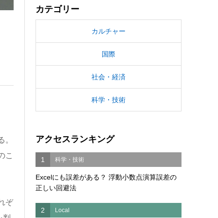
カテゴリー
カルチャー
国際
社会・経済
科学・技術
アクセスランキング
る。
のこ
1
科学・技術
Excelにも誤差がある？ 浮動小数点演算誤差の
正しい回避法
れぞ
2
Local
を判