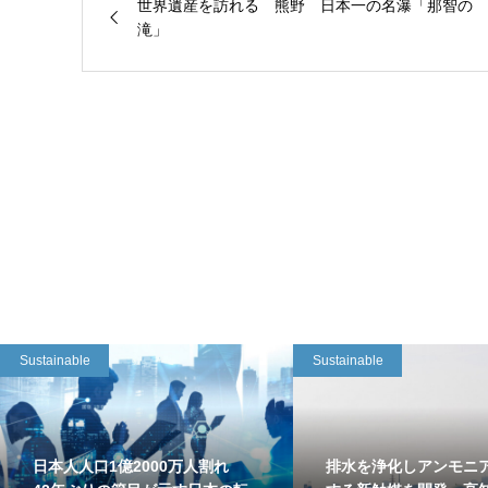
世界遺産を訪れる 熊野 日本一の名瀑「那智の
滝」
Sustainable
Sustainable
日本人人口1億2000万人割れ
排水を浄化しアンモニ