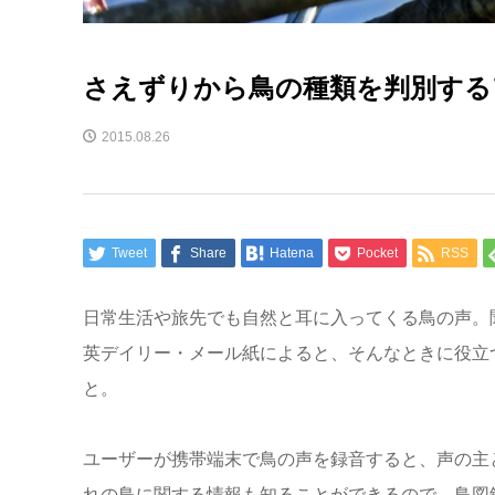
さえずりから鳥の種類を判別する
2015.08.26
Tweet
Share
Hatena
Pocket
RSS
日常生活や旅先でも自然と耳に入ってくる鳥の声。
英デイリー・メール紙によると、そんなときに役立つア
と。
ユーザーが携帯端末で鳥の声を録音すると、声の主
れの鳥に関する情報も知ることができるので、鳥図