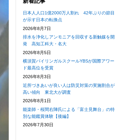
新着記事
日本人人口1億2000万人割れ 42年ぶりの節目
が示す日本の転換点
2026年8月7日
排水を浄化しアンモニアを回収する新触媒を開
発 高知工科大・名大
2026年8月5日
横須賀バイリンガルスクールYBSが国際アワー
ド最高位を受賞
2026年8月3日
近所づきあいが良い人は防災対策の実施割合が
高い傾向 東北大が調査
2026年8月1日
能楽師・桜間右陣氏による「富士見舞台」の特
別な能鑑賞体験【後編】
2026年7月30日