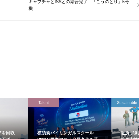
キャプチャとISSとの結合完了 「こうのとり」5号
機
Talent
Sustainable
アを回収
横須賀バイリンガルスクール
近所づき