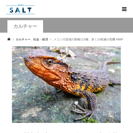
カルチャー
カルチャー
,
社会・経済
メコン川流域の新種115種、多くが絶滅の危機 WWF