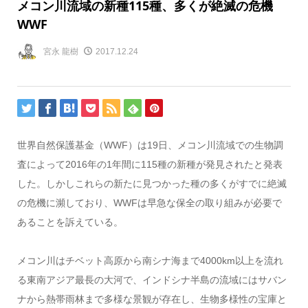
メコン川流域の新種115種、多くが絶滅の危機
WWF
宮永 龍樹
2017.12.24
世界自然保護基金（WWF）は19日、メコン川流域での生物調
査によって2016年の1年間に115種の新種が発見されたと発表
した。しかしこれらの新たに見つかった種の多くがすでに絶滅
の危機に瀕しており、WWFは早急な保全の取り組みが必要で
あることを訴えている。
メコン川はチベット高原から南シナ海まで4000km以上を流れ
る東南アジア最長の大河で、インドシナ半島の流域にはサバン
ナから熱帯雨林まで多様な景観が存在し、生物多様性の宝庫と