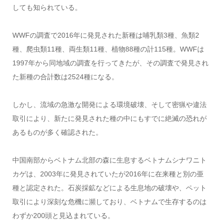
しても知られている。
WWFの調査で2016年に発見された新種は哺乳類3種、魚類2
種、爬虫類11種、両生類11種、植物88種の計115種。WWFは
1997年から同地域の調査を行ってきたが、その調査で発見され
た新種の合計数は2524種になる。
しかし、流域の急激な開発による環境破壊、そして密猟や違法
取引により、新たに発見された種の中にもすでに絶滅の恐れが
あるものが多く確認された。
中国南部からベトナム北部の森に生息するベトナムシナワニト
カゲは、2003年に発見されていたが2016年に在来種と別の亜
種と認定された。石炭採鉱などによる生息地の破壊や、ペット
取引により深刻な危機に瀕しており、ベトナムで生存するのは
わずか200頭と見込まれている。