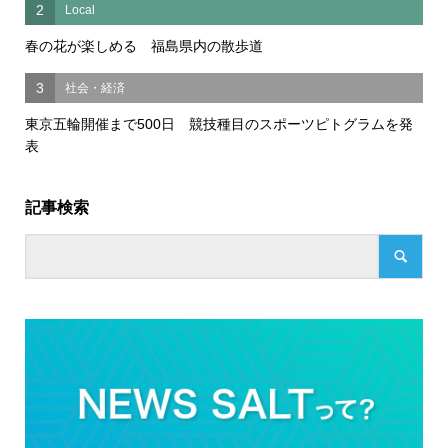
2
Local
春の花が楽しめる 福島県内の散歩道
3
社会・経済
東京五輪開催まで500日 競技種目のスポーツピトグラムを発
表
記事検索