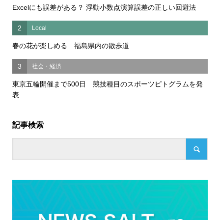
Excelにも誤差がある？ 浮動小数点演算誤差の正しい回避法
2
Local
春の花が楽しめる 福島県内の散歩道
3
社会・経済
東京五輪開催まで500日 競技種目のスポーツピトグラムを発
表
記事検索