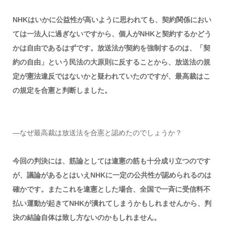
NHKはいかに公益性が高いように思われても、契約関係におい
ては一法人に過ぎないですから、個人がNHKと契約するかどう
かは自由であるはずです。放送法が契約を強制するのは、「契
約の自由」という民法の大原則に反することから、放送法の規
定が憲法違反ではないかと疑われていたのですが、最高裁はこ
の規定を合憲と判断しました。
―なぜ最高裁は放送法を合憲と認めたのでしょうか？
今回の判決には、筋論としては違憲の筋も十分成り立つのです
が、議論があるとはいえNHKに一定の公共性が認められるのは
確かです。またこれを違憲とした場合、全国で一斉に受信料不
払い運動が起きてNHKが潰れてしまうかもしれませんから、判
決の結論自体は致し方ないのかもしれません。