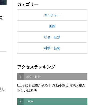
カテゴリー
カルチャー
不
国際
社会・経済
科学・技術
アクセスランキング
1
科学・技術
Excelにも誤差がある？ 浮動小数点演算誤差の
破し
正しい回避法
2
Local