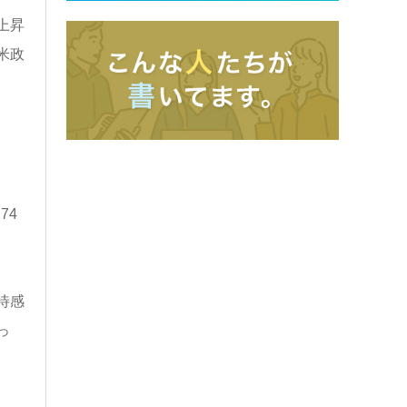
上昇
米政
74
待感
っ