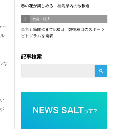
春の花が楽しめる 福島県内の散歩道
3
社会・経済
かっ
東京五輪開催まで500日 競技種目のスポーツ
ドル
ピトグラムを発表
記事検索
ルな
続い
が