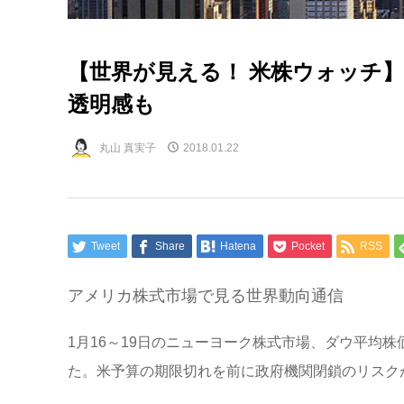
【世界が見える！ 米株ウォッチ】
透明感も
丸山 真実子
2018.01.22
Tweet
Share
Hatena
Pocket
RSS
アメリカ株式市場で見る世界動向通信
1月16～19日のニューヨーク株式市場、ダウ平均株
た。米予算の期限切れを前に政府機関閉鎖のリスク