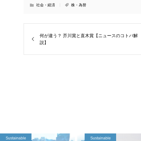
社会・経済
株・為替
何が違う？ 芥川賞と直木賞【ニュースのコトバ解
説】
Sustainable
Sustainable