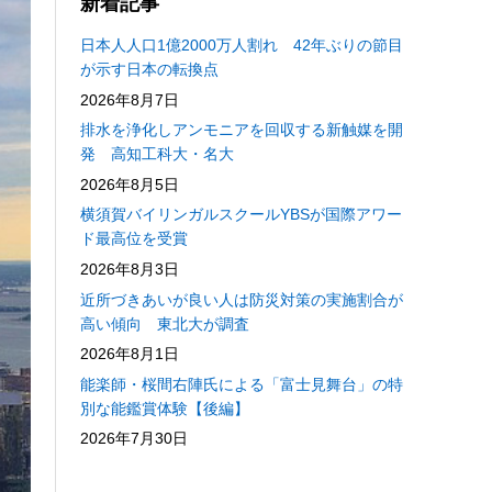
新着記事
日本人人口1億2000万人割れ 42年ぶりの節目
が示す日本の転換点
2026年8月7日
排水を浄化しアンモニアを回収する新触媒を開
発 高知工科大・名大
2026年8月5日
横須賀バイリンガルスクールYBSが国際アワー
ド最高位を受賞
2026年8月3日
近所づきあいが良い人は防災対策の実施割合が
高い傾向 東北大が調査
2026年8月1日
能楽師・桜間右陣氏による「富士見舞台」の特
別な能鑑賞体験【後編】
2026年7月30日