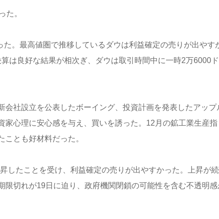
った。
6ドルだった。最高値圏で推移しているダウは利益確定の売りが出やす
期決算は良好な結果が相次ぎ、ダウは取引時間中に一時2万6000
だった。新会社設立を公表したボーイング、投資計画を発表したアップ
資家心理に安心感を与え、買いを誘った。12月の鉱工業生産指
たことも好材料だった。
大幅上昇したことを受け、利益確定の売りが出やすかった。上昇が
期限切れが19日に迫り、政府機関閉鎖の可能性を含む不透明感