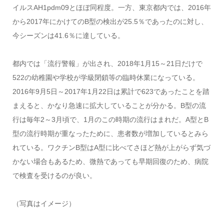
イルスAH1pdm09とほぼ同程度。一方、東京都内では、2016年
から2017年にかけてのB型の検出が25.5％であったのに対し、
今シーズンは41.6％に達している。
都内では「流行警報」が出され、2018年1月15～21日だけで
522の幼稚園や学校が学級閉鎖等の臨時休業になっている。
2016年9月5日～2017年1月22日は累計で623であったことを踏
まえると、かなり急速に拡大していることが分かる。B型の流
行は毎年2～3月頃で、1月のこの時期の流行はまれだ。A型とB
型の流行時期が重なったために、患者数が増加しているとみら
れている。ワクチンB型はA型に比べてさほど熱が上がらず気づ
かない場合もあるため、微熱であっても早期回復のため、病院
で検査を受けるのが良い。
（写真はイメージ）