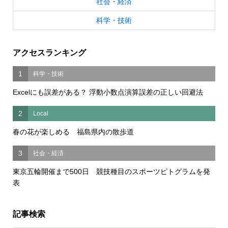
社会・経済
科学・技術
アクセスランキング
1
科学・技術
Excelにも誤差がある？ 浮動小数点演算誤差の正しい回避法
2
Local
春の花が楽しめる 福島県内の散歩道
3
社会・経済
東京五輪開催まで500日 競技種目のスポーツピトグラムを発
表
記事検索