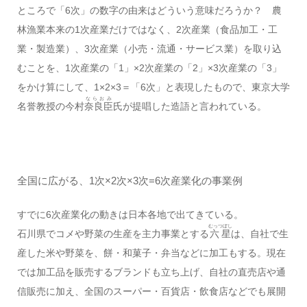
ところで「6次」の数字の由来はどういう意味だろうか？ 農
林漁業本来の1次産業だけではなく、2次産業（食品加工・工
業・製造業）、3次産業（小売・流通・サービス業）を取り込
むことを、1次産業の「1」×2次産業の「2」×3次産業の「3」
をかけ算にして、1×2×3＝「6次」と表現したもので、東京大学
ならおみ
名誉教授の今村
奈良臣
氏が提唱した造語と言われている。
全国に広がる、1次×2次×3次=6次産業化の事業例
すでに6次産業化の動きは日本各地で出てきている。
むっつぼし
石川県でコメや野菜の生産を主力事業とする
六星
は、自社で生
産した米や野菜を、餅・和菓子・弁当などに加工もする。現在
では加工品を販売するブランドも立ち上げ、自社の直売店や通
信販売に加え、全国のスーパー・百貨店・飲食店などでも展開