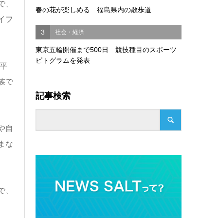
で、
春の花が楽しめる 福島県内の散歩道
イフ
3
社会・経済
東京五輪開催まで500日 競技種目のスポーツ
ピトグラムを発表
平
族で
記事検索
や自
まな
で、