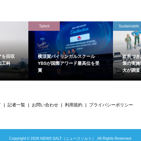
Talent
Sustainable
アを回収
横須賀バイリンガルスクール
近所づき
知工科
YBSが国際アワード最高位を受
策の実施
賞
大が調査
て
記者一覧
お問い合わせ
利用規約
プライバシーポリシー
Copyright ©
2026
NEWS SALT（ニュースソルト）. All Rights Reserved.