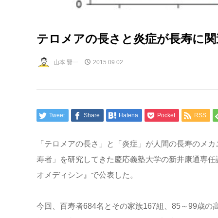
テロメアの長さと炎症が長寿に関
山本 賢一
2015.09.02
Tweet
Share
Hatena
Pocket
RSS
「テロメアの長さ」と「炎症」が人間の長寿のメカニ
寿者」を研究してきた慶応義塾大学の新井康通専任
オメディシン』で公表した。
今回、百寿者684名とその家族167組、85～99歳