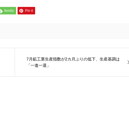
feedly
Pin it
7月鉱工業生産指数が2カ月ぶりの低下、生産基調は
「一進一退」