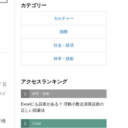
カテゴリー
カルチャー
国際
社会・経済
科学・技術
アクセスランキング
「百
バイ
1
科学・技術
Excelにも誤差がある？ 浮動小数点演算誤差の
正しい回避法
腎機
2
Local