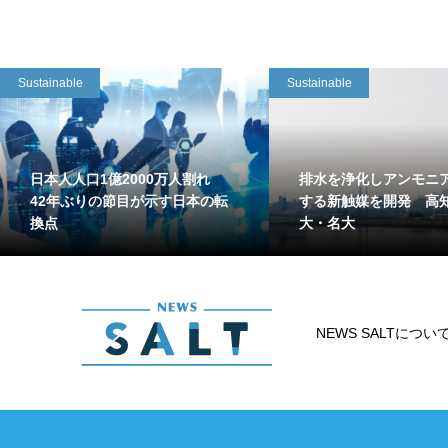
Sustainable
Sustainable
日本人人口1億2000万人割れ
排水を浄化しアンモニ
42年ぶりの節目が示す日本の転
する新触媒を開発 高
換点
大・名大
NEWS SALTについ