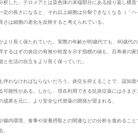
分析した。テロメアとは染色体の末端部分にある繰り返し構造
一定の長さになると、それ以上細胞は分裂できなくなる（「ヘ
長さは細胞の老化を反映すると考えられている。
より長く保たれていた。実際の年齢が80歳代でも、60歳代の
昇するはずの炎症の有無や程度を示す指標の値も、百寿者の家
能と生活の自立をより長く保っていた。
も伴わなければならないだろう。炎症を抑えることで、認知面
る可能性がある。しかし、現在利用できる抗炎症薬にはさまざ
の成果を元に、より安全な代替薬の開発が望まれる。
や腸内環境、食事や栄養摂取との関連などの分析を進めること
る。