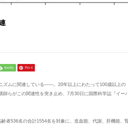
連
feedly
Pin it
ズムに関連している――。20年以上にわたって100歳以上の
講師らがこの関連性を突き止め、7月30日に国際科学誌『イー
の高齢者536名の合計1554名を対象に、造血能、代謝、肝機能、