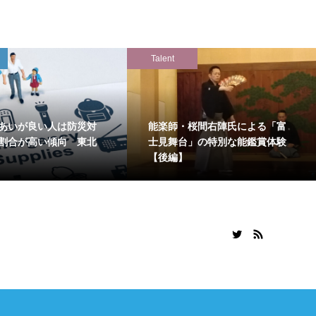
Talent
あいが良い人は防災対
能楽師・桜間右陣氏による「富
割合が高い傾向 東北
士見舞台」の特別な能鑑賞体験
【後編】