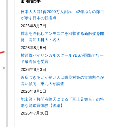
新着記事
日本人人口1億2000万人割れ 42年ぶりの節目
が示す日本の転換点
2026年8月7日
排水を浄化しアンモニアを回収する新触媒を開
発 高知工科大・名大
2026年8月5日
横須賀バイリンガルスクールYBSが国際アワー
ド最高位を受賞
2026年8月3日
近所づきあいが良い人は防災対策の実施割合が
高い傾向 東北大が調査
2026年8月1日
能楽師・桜間右陣氏による「富士見舞台」の特
別な能鑑賞体験【後編】
2026年7月30日