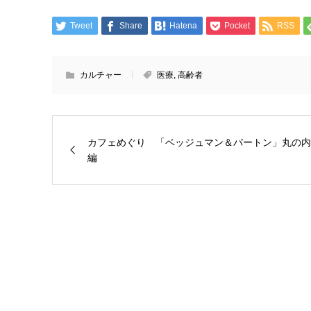
Tweet
Share
Hatena
Pocket
RSS
カルチャー
医療
,
高齢者
カフェめぐり 「ベッジュマン＆バートン」丸の内
編