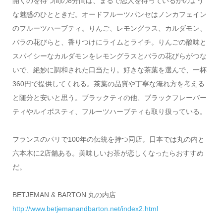
開くのを待つ間の8分間は、まるで恋人を待っているかのよう
な魅惑のひとときだ。オードフルーツパンセはノンカフェイン
のフルーツハーブティ。りんご、レモングラス、カルダモン、
バラの花びらと、香りつけにライムとライチ。りんごの酸味と
スパイシーなカルダモンをレモングラスとバラの花びらがつな
いで、絶妙に調和された口当たり。好きな茶葉を選んで、一杯
360円で提供してくれる。茶葉の品質や丁寧な淹れ方を考える
と随分と安いと思う。ブラックティの他、ブラックフレーバー
ティやルイボスティ、フルーツハーブティも取り扱っている。
フランスのパリで100年の伝統を持つ同店。日本では丸の内と
六本木に2店舗ある。美味しいお茶が恋しくなったらおすすめ
だ。
BETJEMAN & BARTON 丸の内店
http://www.betjemanandbarton.net/index2.html