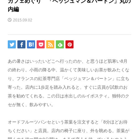
カフェめぐり 「ベッジュマン＆バートン」丸の
内編
2015.09.02
あの暑さはいったいどこへ行ったのか、と思うほど肌寒い8月
の終わり。小雨の降る中、温かくて美味しいお茶が飲みたくな
り、フランスの紅茶専門店「ベッジュマン＆バートン」に立ち
寄った。店内に1歩足を踏み入れると、すぐに店員が試飲のお
茶を勧めてくれる。この日は水出しのルイボスティ。独特のク
セが無く、飲みやすい。
オードフルーツパンセという茶葉を注文すると「8分ほどお待
ちください」と店員。店内の椅子に座り、外を眺める。茶葉が