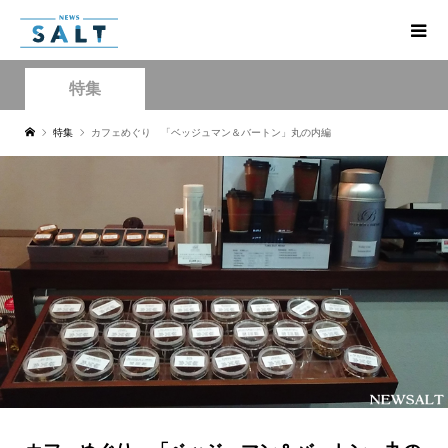
特集
特集
カフェめぐり 「ベッジュマン＆バートン」丸の内編