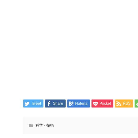
Tweet
Share
Hatena
Pocket
RSS
科学・技術