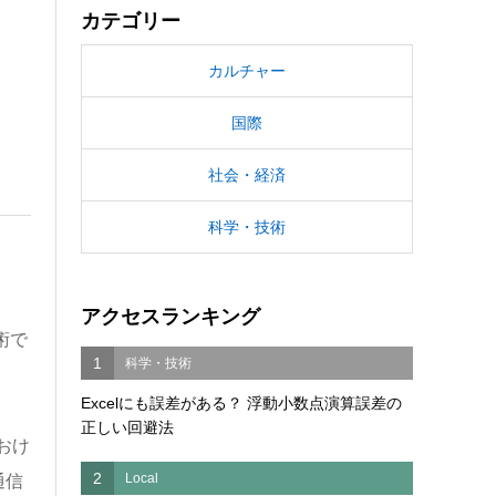
カテゴリー
カルチャー
国際
社会・経済
科学・技術
アクセスランキング
術で
1
科学・技術
Excelにも誤差がある？ 浮動小数点演算誤差の
正しい回避法
おけ
2
Local
通信