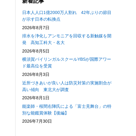
新着記事
日本人人口1億2000万人割れ 42年ぶりの節目
が示す日本の転換点
2026年8月7日
排水を浄化しアンモニアを回収する新触媒を開
発 高知工科大・名大
2026年8月5日
横須賀バイリンガルスクールYBSが国際アワー
ド最高位を受賞
2026年8月3日
近所づきあいが良い人は防災対策の実施割合が
高い傾向 東北大が調査
2026年8月1日
能楽師・桜間右陣氏による「富士見舞台」の特
別な能鑑賞体験【後編】
2026年7月30日