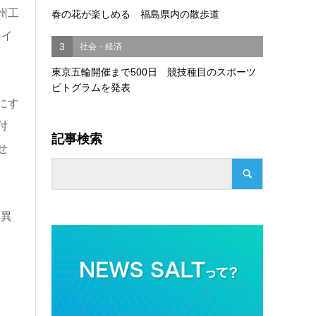
州工
春の花が楽しめる 福島県内の散歩道
ライ
3
社会・経済
東京五輪開催まで500日 競技種目のスポーツ
ピトグラムを発表
にす
付
記事検索
せ
い異