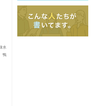
疎水
、鴨