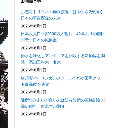
新着記事
小惑星トリフネへ極限接近 はやぶさ2が描く
日本の宇宙探査の未来
2026年8月9日
日本人人口1億2000万人割れ 42年ぶりの節目
が示す日本の転換点
2026年8月7日
排水を浄化しアンモニアを回収する新触媒を開
発 高知工科大・名大
2026年8月5日
横須賀バイリンガルスクールYBSが国際アワー
ド最高位を受賞
2026年8月3日
近所づきあいが良い人は防災対策の実施割合が
高い傾向 東北大が調査
2026年8月1日