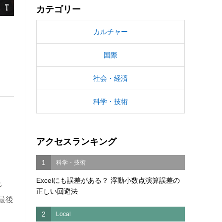
カテゴリー
カルチャー
国際
社会・経済
科学・技術
アクセスランキング
1
科学・技術
Excelにも誤差がある？ 浮動小数点演算誤差の
れ
正しい回避法
最後
2
Local