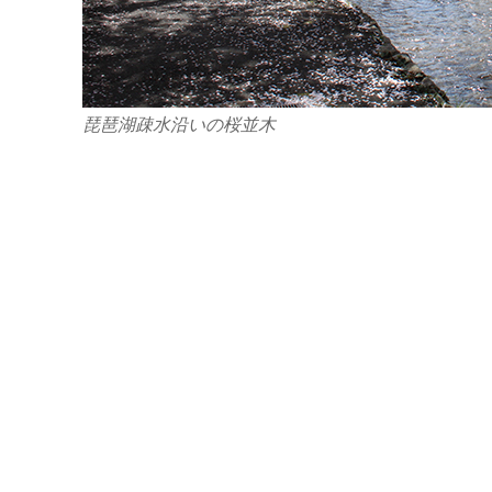
琵琶湖疎水沿いの桜並木