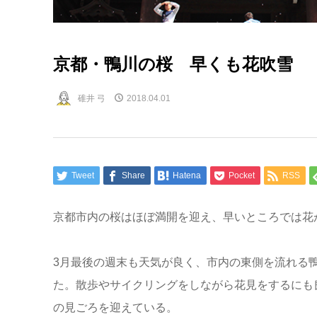
京都・鴨川の桜 早くも花吹雪
碓井 弓
2018.04.01
Tweet
Share
Hatena
Pocket
RSS
京都市内の桜はほぼ満開を迎え、早いところでは花
3月最後の週末も天気が良く、市内の東側を流れる
た。散歩やサイクリングをしながら花見をするにも
の見ごろを迎えている。