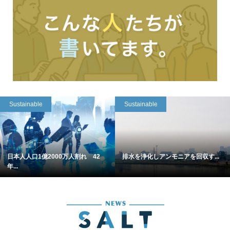
Sustainable
Sustainable
日本人人口1億2000万人割れ 42
排水を浄化しアンモニアを回収す...
年...