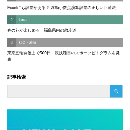
Excelにも誤差がある？ 浮動小数点演算誤差の正しい回避法
2
Local
春の花が楽しめる 福島県内の散歩道
3
社会・経済
東京五輪開催まで500日 競技種目のスポーツピトグラムを発
表
記事検索