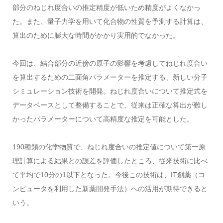
部分のねじれ度合いの推定精度が低いため精度がよくなかっ
た。また、量子力学を用いて化合物の性質を予測する計算は、
算出のために膨大な時間がかかり実用的でなかった。
今回は、結合部分の近傍の原子の影響を考慮してねじれ度合い
を算出するための二面角パラメーターを推定する、新しい分子
シミュレーション技術を開発。ねじれ度合いについて推定式を
データベースとして整備することで、従来は正確な算出が難し
かったパラメーターについて高精度な推定を可能とした。
190種類の化学物質で、ねじれ度合いの推定値について第一原
理計算による結果との誤差を評価したところ、従来技術に比べ
て平均で10分の1以下となった。今後この技術は、IT創薬（コ
ンピュータを利用した新薬開発手法）への活用が期待できると
いう。