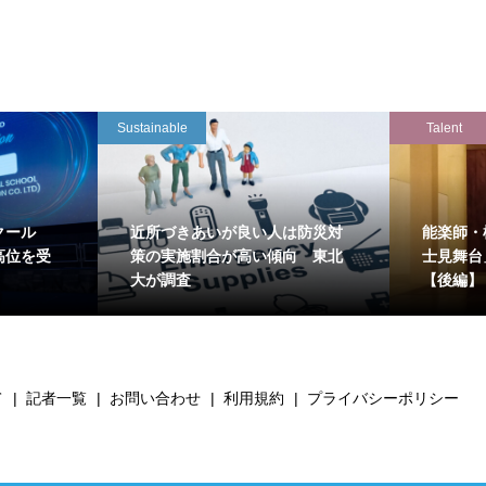
Sustainable
Talent
クール
近所づきあいが良い人は防災対
能楽師・
高位を受
策の実施割合が高い傾向 東北
士見舞台
大が調査
【後編】
て
記者一覧
お問い合わせ
利用規約
プライバシーポリシー