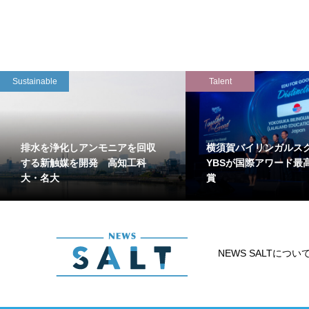
Sustainable
Talent
排水を浄化しアンモニアを回収
横須賀バイリンガルス
する新触媒を開発 高知工科
YBSが国際アワード最
大・名大
賞
NEWS SALTについ