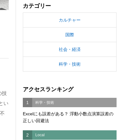
カテゴリー
カルチャー
国際
社会・経済
科学・技術
アクセスランキング
の技
1
科学・技術
とい
不
Excelにも誤差がある？ 浮動小数点演算誤差の
正しい回避法
2
Local