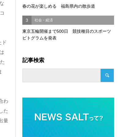
な
春の花が楽しめる 福島県内の散歩道
コ
3
社会・経済
東京五輪開催まで500日 競技種目のスポーツ
ピトグラムを発表
たド
は
記事検索
いた
は
合わ
した
出量