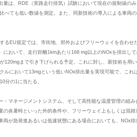
出量は、RDE（実路走行排気）試験において現在の規制値のみ
と比べても低い数値を測定。また、同新技術の導入による車両の
対するEU規定では、市街地、郊外およびフリーウェイを合わせ
おいて、走行距離1kmあたり168 mg以上のNOxを排出して
値が120mgまで引き下げられる予定。これに対し、新技術を用
クルにおいて13mgという低いNOx排出量を実現可能で、これ
10分の1に当たる。
ー・マネージメントシステム、そして高性能な温度管理の組み
夏の炎暑時といった外的条件や、フリーウェイ上もしくは混雑
車両が急発進あるいは低速状態にある場合においても、NOx排