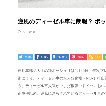
逆風のディーゼル車に朗報？ ボ
2018.05.09
Tweet
Share
Hatena
Pocket
RSS
自動車部品大手の独ボッシュ社は4月25日、年次
術により、ディーゼル車の窒素酸化物（NOx）排
う。ディーゼル車人気がいまだ根強いドイツにおいて
正事件以来、逆風にさらされているディーゼル車の