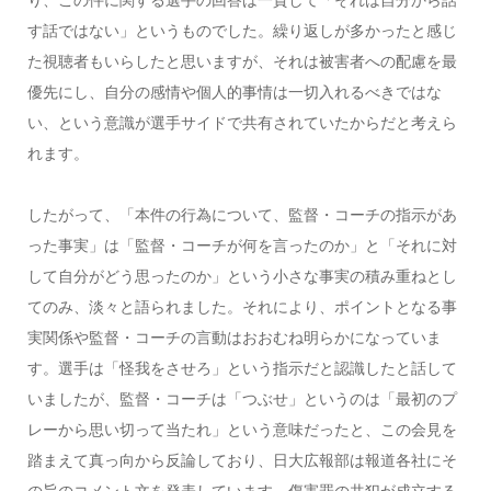
す話ではない」というものでした。繰り返しが多かったと感じ
た視聴者もいらしたと思いますが、それは被害者への配慮を最
優先にし、自分の感情や個人的事情は一切入れるべきではな
い、という意識が選手サイドで共有されていたからだと考えら
れます。
したがって、「本件の行為について、監督・コーチの指示があ
った事実」は「監督・コーチが何を言ったのか」と「それに対
して自分がどう思ったのか」という小さな事実の積み重ねとし
てのみ、淡々と語られました。それにより、ポイントとなる事
実関係や監督・コーチの言動はおおむね明らかになっていま
す。選手は「怪我をさせろ」という指示だと認識したと話して
いましたが、監督・コーチは「つぶせ」というのは「最初のプ
レーから思い切って当たれ」という意味だったと、この会見を
踏まえて真っ向から反論しており、日大広報部は報道各社にそ
の旨のコメント文を発表しています。傷害罪の共犯が成立する