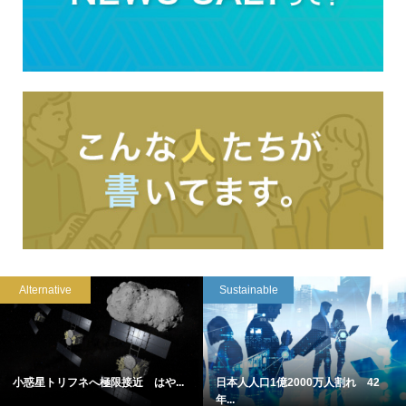
Alternative
Sustainable
小惑星トリフネへ極限接近 はや...
日本人人口1億2000万人割れ 42
年...