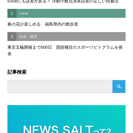
Excelにも誤差がある？ 浮動小数点演算誤差の正しい回避法
2
Local
春の花が楽しめる 福島県内の散歩道
3
社会・経済
東京五輪開催まで500日 競技種目のスポーツピトグラムを発
表
記事検索