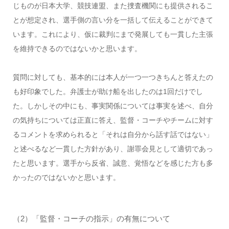
じものが日本大学、競技連盟、また捜査機関にも提供されるこ
とが想定され、選手側の言い分を一括して伝えることができて
います。これにより、仮に裁判にまで発展しても一貫した主張
を維持できるのではないかと思います。
質問に対しても、基本的には本人が一つ一つきちんと答えたの
も好印象でした。弁護士が助け船を出したのは1回だけでし
た。しかしその中にも、事実関係については事実を述べ、自分
の気持ちについては正直に答え、監督・コーチやチームに対す
るコメントを求められると「それは自分から話す話ではない」
と述べるなど一貫した方針があり、謝罪会見として適切であっ
たと思います。選手から反省、誠意、覚悟などを感じた方も多
かったのではないかと思います。
（2）「監督・コーチの指示」の有無について