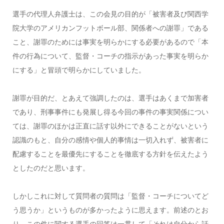
選手の代理人弁護士は、この会見の目的が「被害者及び関西学
院大学のアメリカンフットボール部、関係者への謝罪」である
こと、謝罪のためには事実を明らかにする必要があるので「本
件の行為について、監督・コーチの指示があった事実を明らか
にする」と冒頭で明らかにしていました。
謝罪が目的だ、とあえて強調したのは、選手はあくまで加害者
であり、刑事事件にも発展し得る今回の事件の事実関係につい
ては、謝罪のほかは正直に話す以外にできることがないという
認識のもと、自分の感情や個人的事情は一切入れず、被害者に
配慮することを最優先にすることを徹底する方針を伝えたよう
としたのだと思います。
しかしこれに対して質問者の質問は「監督・コーチについてど
う思うか」というものが多かったように思えます。前述のとお
り、この件に関する選手の回答は一貫して「それは自分から話