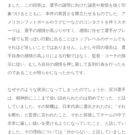
ました。この回答は、選手の謝罪に向けた誠意や覚悟を強く印
象づけるとともに、本件の異質さを際立たせるものでした。ア
メリカンフットボールやラグビーなどのコンタクトを伴うスポ
ーツは、選手の感情が高ぶりやすく、感情に任せて選手がプレ
ー後でも荒っぽい行動に出ることはトップレベルのゲームでも
それほど珍しいことではありません。しかし今回の場合は、選
手自身の感情の高ぶりによる行動ではなく、監督・コーチの指
示に従い、むしろ自分の感情を押し殺して反則行為を行ったも
のであることが明らかになったからです。
なぜそのような状況になってしまったのでしょうか。宮川選手
は、精神的にここまで追い詰められたのは初めてだった、と話
していました。その契機は、日本代表に選出されたのに「それ
を断れ」と監督に言われたこと、それと前後してチームの中で
非常に厳しい扱いを受けるようになっていたこと、と話してい
ました。その理由については「分からない」と話していました