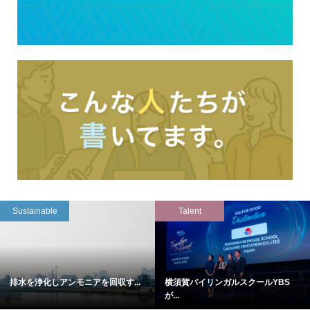
Sustainable
Talent
排水を浄化しアンモニアを回収す...
横須賀バイリンガルスクールYBS
が...