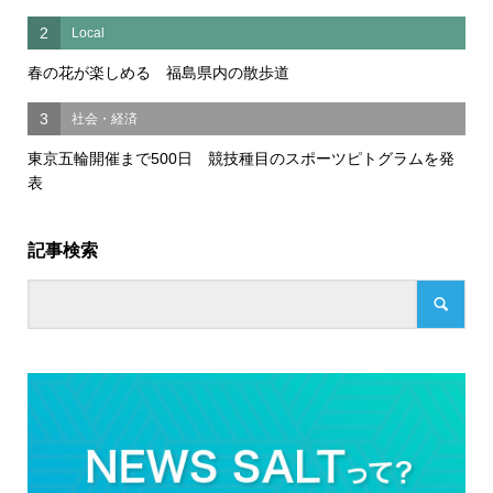
2
Local
春の花が楽しめる 福島県内の散歩道
3
社会・経済
東京五輪開催まで500日 競技種目のスポーツピトグラムを発
表
記事検索