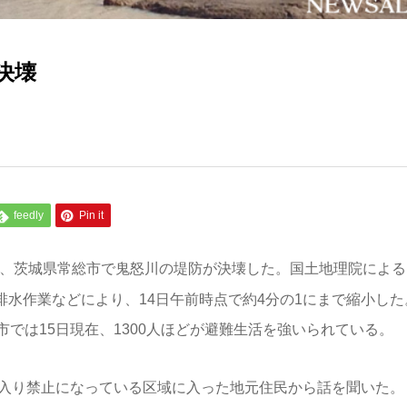
決壊
feedly
Pin it
日、茨城県常総市で鬼怒川の堤防が決壊した。国土地理院による
排水作業などにより、14日午前時点で約4分の1にまで縮小した
では15日現在、1300人ほどが避難生活を強いられている。
ち入り禁止になっている区域に入った地元住民から話を聞いた。