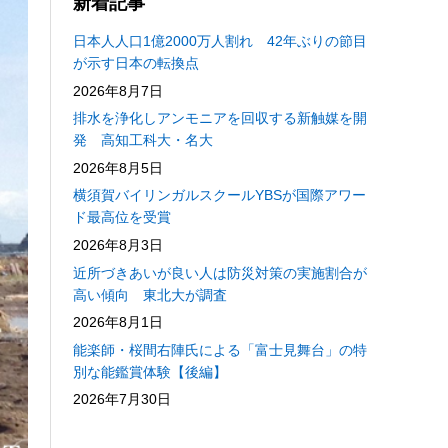
新着記事
日本人人口1億2000万人割れ 42年ぶりの節目
が示す日本の転換点
2026年8月7日
排水を浄化しアンモニアを回収する新触媒を開
発 高知工科大・名大
2026年8月5日
横須賀バイリンガルスクールYBSが国際アワー
ド最高位を受賞
2026年8月3日
近所づきあいが良い人は防災対策の実施割合が
高い傾向 東北大が調査
2026年8月1日
能楽師・桜間右陣氏による「富士見舞台」の特
別な能鑑賞体験【後編】
2026年7月30日