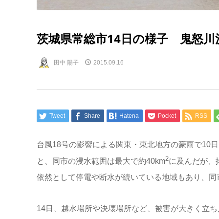
茨城県常総市14日の様子 鬼怒川
田中 陽子
2015.09.16
Tweet
Share
Hatena
Pocket
RSS
台風18号の影響による関東・東北地方の豪雨で10
2
と、同市の浸水範囲は最大で約40km
に及んだが、
依然として停電や断水が続いている地域もあり、同市
14日、越水場所や決壊場所など、被害が大きく立